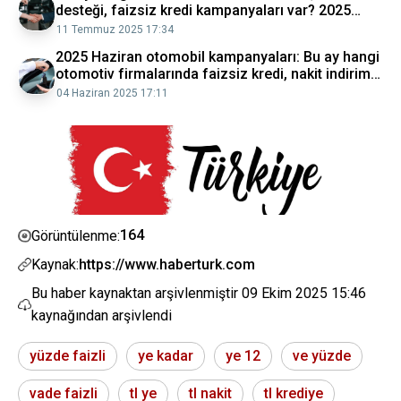
desteği, faizsiz kredi kampanyaları var? 2025
Temmuz otomotiv kampanyaları
11 Temmuz 2025 17:34
2025 Haziran otomobil kampanyaları: Bu ay hangi
otomotiv firmalarında faizsiz kredi, nakit indirimi,
takas desteği kampanyası var?
04 Haziran 2025 17:11
164
Görüntülenme:
Kaynak:
https://www.haberturk.com
Bu haber kaynaktan arşivlenmiştir
09 Ekim 2025 15:46
kaynağından arşivlendi
yüzde faizli
ye kadar
ye 12
ve yüzde
vade faizli
tl ye
tl nakit
tl krediye