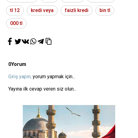
tl 12
kredi veya
faizli kredi
bin tl
000 tl
0
Yorum
Giriş yapın,
yorum yapmak için...
Yayına ilk cevap veren siz olun...