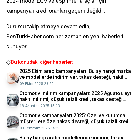
2024 model EQV ve eSprinter araçlar için
kampanyalı kredi oranları geçerli değildir.
Durumu takip etmeye devam edin,
SonTurkHaber.com her zaman en yeni haberleri
sunuyor.
Bu konudaki diğer haberler:
2025 Ekim araç kampanyaları: Bu ay hangi marka
ve modellerde indirim var, takas desteği, nakit
indirimi, düşük faizli kredi kampanyaları
09 Ekim 2025 23:20
Otomotiv indirim kampanyaları: 2025 Ağustos ayı
nakit indirimi, düşük faizli kredi, takas desteği
kampanyaları
18 Ağustos 2025 15:03
Otomotiv kampanyaları 2025: Özel ve kurumsal
müşterilere özel takas desteği, düşük faizli kredi,
nakit indirimi kampanyaları
08 Temmuz 2025 15:26
Bu ay hangi araba modellerinde indirim, takas