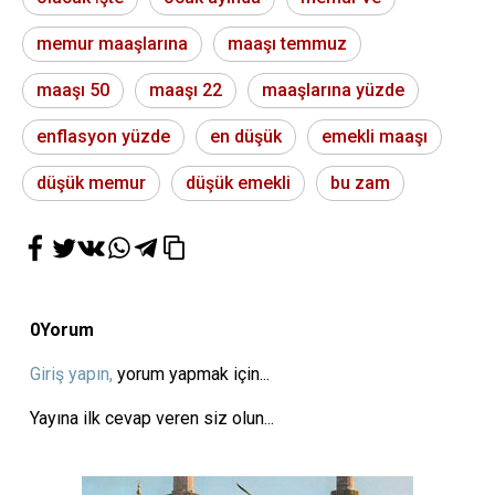
memur maaşlarına
maaşı temmuz
maaşı 50
maaşı 22
maaşlarına yüzde
enflasyon yüzde
en düşük
emekli maaşı
düşük memur
düşük emekli
bu zam
0
Yorum
Giriş yapın,
yorum yapmak için...
Yayına ilk cevap veren siz olun...