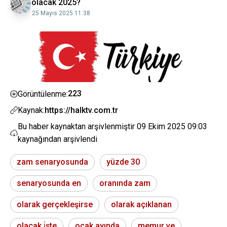
olacak 2025?
25 Mayıs 2025 11:38
223
Görüntülenme:
Kaynak:
https://halktv.com.tr
Bu haber kaynaktan arşivlenmiştir
09 Ekim 2025 09:03
kaynağından arşivlendi
zam senaryosunda
yüzde 30
senaryosunda en
oranında zam
olarak gerçekleşirse
olarak açıklanan
olacak i̇şte
ocak ayında
memur ve