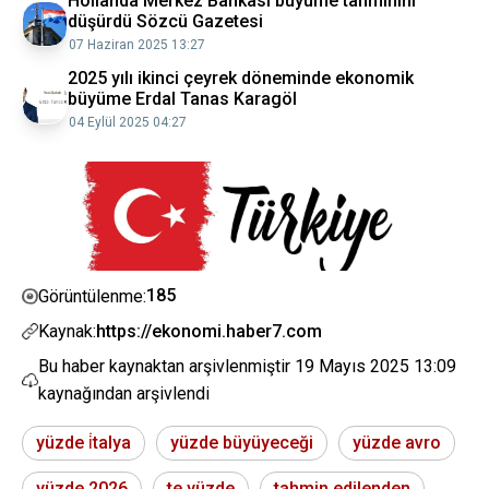
Hollanda Merkez Bankası büyüme tahminini
düşürdü Sözcü Gazetesi
07 Haziran 2025 13:27
2025 yılı ikinci çeyrek döneminde ekonomik
büyüme Erdal Tanas Karagöl
04 Eylül 2025 04:27
185
Görüntülenme:
Kaynak:
https://ekonomi.haber7.com
Bu haber kaynaktan arşivlenmiştir
19 Mayıs 2025 13:09
kaynağından arşivlendi
yüzde i̇talya
yüzde büyüyeceği
yüzde avro
yüzde 2026
te yüzde
tahmin edilenden