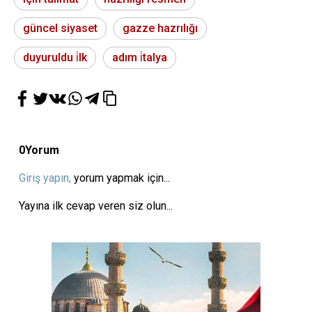
güncel siyaset
gazze hazrılığı
duyuruldu i̇lk
adım i̇talya
0
Yorum
Giriş yapın,
yorum yapmak için...
Yayına ilk cevap veren siz olun...