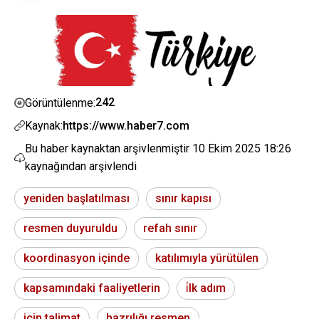
242
Görüntülenme:
Kaynak:
https://www.haber7.com
Bu haber kaynaktan arşivlenmiştir
10 Ekim 2025 18:26
kaynağından arşivlendi
yeniden başlatılması
sınır kapısı
resmen duyuruldu
refah sınır
koordinasyon içinde
katılımıyla yürütülen
kapsamındaki faaliyetlerin
i̇lk adım
için talimat
hazrılığı resmen