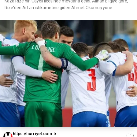
Kaza Rize'nin Çayeli ilçesinde meydana geldi. Alınan bilgiye göre,
Rize'den Artvin istikametine giden Ahmet Okumuş yöne
https://hurriyet.com.tr