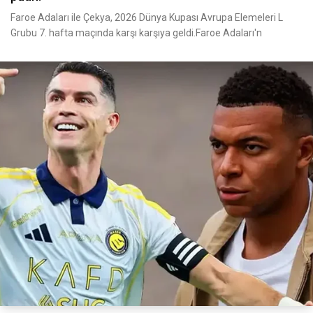
Faroe Adaları ile Çekya, 2026 Dünya Kupası Avrupa Elemeleri L
Grubu 7. hafta maçında karşı karşıya geldi.Faroe Adaları'n