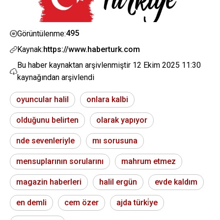
495
Görüntülenme:
Kaynak:
https://www.haberturk.com
Bu haber kaynaktan arşivlenmiştir
12 Ekim 2025 11:30
kaynağından arşivlendi
oyuncular halil
onlara kalbi
olduğunu belirten
olarak yapıyor
nde sevenleriyle
mı sorusuna
mensuplarının sorularını
mahrum etmez
magazin haberleri
halil ergün
evde kaldım
en demli
cem özer
ajda türki̇ye