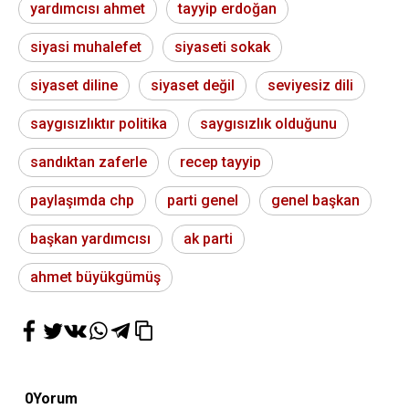
yardımcısı ahmet
tayyip erdoğan
siyasi muhalefet
siyaseti sokak
siyaset diline
siyaset değil
seviyesiz dili
saygısızlıktır politika
saygısızlık olduğunu
sandıktan zaferle
recep tayyip
paylaşımda chp
parti genel
genel başkan
başkan yardımcısı
ak parti
ahmet büyükgümüş
0
Yorum