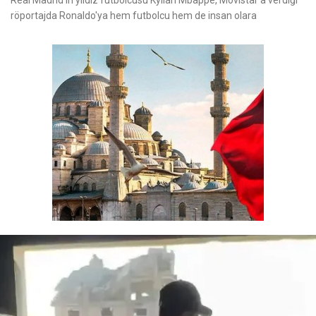
Real Madrid'in yıldız futbolcusu Kylian Mbappe, Movistar'a verdiği
röportajda Ronaldo'ya hem futbolcu hem de insan olara