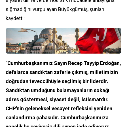
siyaset diline ve demokratik mücadele anlayışına
sığmadığını vurgulayan Büyükgümüş, şunları
kaydetti:
"Cumhurbaşkanımız Sayın Recep Tayyip Erdoğan,
defalarca sandıktan zaferle çıkmış, milletimizin
doğrudan teveccühüyle seçilmiş bir liderdir.
Sandıktan umduğunu bulamayanların sokağı
adres göstermesi, siyaset değil, istismardır.
CHP'nin geleneksel vesayet refleksini yeniden
canlandırma çabasıdır. Cumhurbaşkanımıza
yönelik bu seviyesiz dili aynen iade ediyoruz.