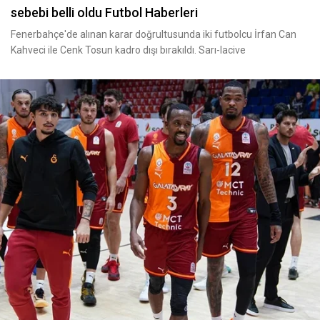
sebebi belli oldu Futbol Haberleri
Fenerbahçe'de alınan karar doğrultusunda iki futbolcu İrfan Can
Kahveci ile Cenk Tosun kadro dışı bırakıldı. Sarı-lacive