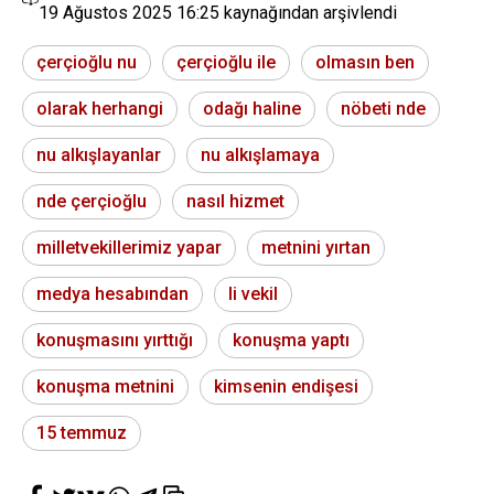
19 Ağustos 2025 16:25
kaynağından arşivlendi
çerçioğlu nu
çerçioğlu ile
olmasın ben
olarak herhangi
odağı haline
nöbeti nde
nu alkışlayanlar
nu alkışlamaya
nde çerçioğlu
nasıl hizmet
milletvekillerimiz yapar
metnini yırtan
medya hesabından
li vekil
konuşmasını yırttığı
konuşma yaptı
konuşma metnini
kimsenin endişesi
15 temmuz