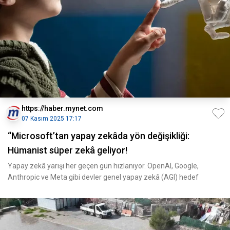
https://haber.mynet.com
07 Kasım 2025 17:17
“Microsoft’tan yapay zekâda yön değişikliği:
Hümanist süper zekâ geliyor!
Yapay zekâ yarışı her geçen gün hızlanıyor. OpenAI, Google,
Anthropic ve Meta gibi devler genel yapay zekâ (AGI) hedef