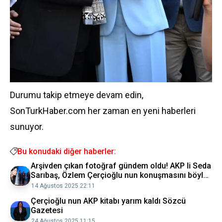
Durumu takip etmeye devam edin,
SonTurkHaber.com her zaman en yeni haberleri
sunuyor.
Bu konudaki diğer haberler:
Arşivden çıkan fotoğraf gündem oldu! AKP li Seda
Sarıbaş, Özlem Çerçioğlu nun konuşmasını böyle
yırtmış! Sözcü Gazetesi
14 Ağustos 2025 22:11
Çerçioğlu nun AKP kitabı yarım kaldı Sözcü
Gazetesi
24 Ağustos 2025 11:15