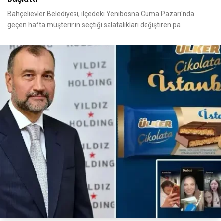
Bahçelievler Belediyesi, ilçedeki Yenibosna Cuma Pazarı'nda
geçen hafta müşterinin seçtiği salatalıkları değiştiren pa