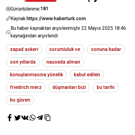
181
Görüntülenme:
Kaynak:
https://www.haberturk.com
Bu haber kaynaktan arşivlenmiştir
22 Mayıs 2025 18:46
kaynağından arşivlendi
zapad askeri
sorumluluk ve
sonuna kadar
son yıllarda
nauseda alman
konuşlanmasına yönelik
kabul edilen
friedrich merz
düşmanları bizi
bu tarihi
bu güven