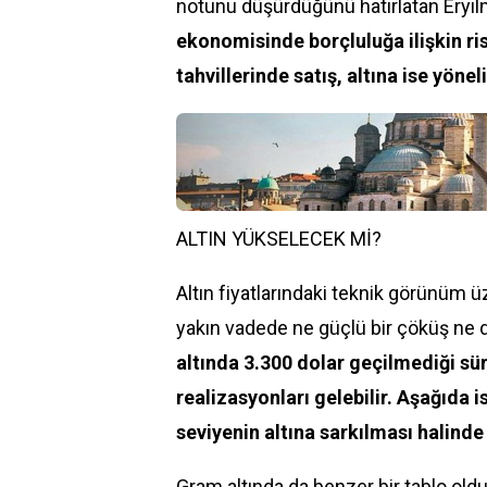
notunu düşürdüğünü hatırlatan Eryı
ekonomisinde borçluluğa ilişkin ris
tahvillerinde satış, altına ise yön
ALTIN YÜKSELECEK Mİ?
Altın fiyatlarındaki teknik görünüm 
yakın vadede ne güçlü bir çöküş ne de
altında 3.300 dolar geçilmediği süre
realizasyonları gelebilir. Aşağıda i
seviyenin altına sarkılması halinde 
Gram altında da benzer bir tablo old