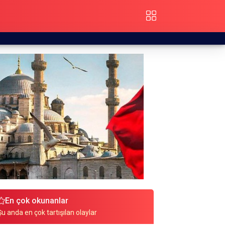
En çok okunanlar
Şu anda en çok tartışılan olaylar