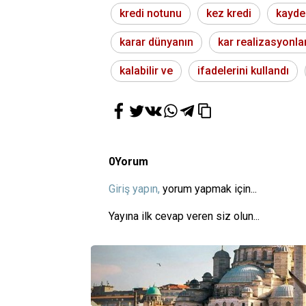
kredi notunu
kez kredi
kayde
karar dünyanın
kar realizasyonlar
kalabilir ve
ifadelerini kullandı
0
Yorum
Giriş yapın,
yorum yapmak için...
Yayına ilk cevap veren siz olun...