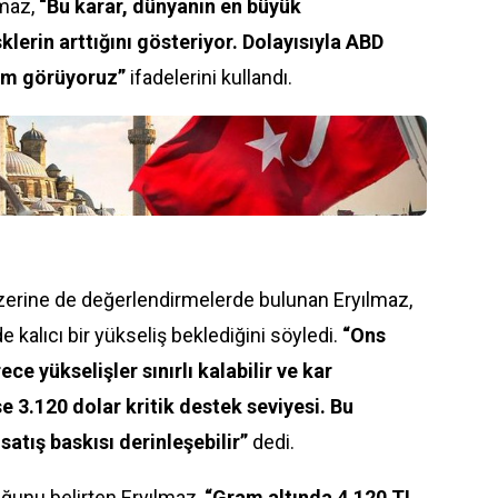
lmaz,
“Bu karar,
dünya
nın en büyük
klerin arttığını gösteriyor. Dolayısıyla ABD
elim görüyoruz”
ifadelerini kullandı.
üzerine de değerlendirmelerde bulunan Eryılmaz,
 kalıcı bir yükseliş beklediğini söyledi.
“Ons
ce yükselişler sınırlı kalabilir ve kar
se 3.120 dolar kritik destek seviyesi. Bu
satış baskısı derinleşebilir”
dedi.
uğunu belirten Eryılmaz,
“Gram altında 4.120 TL