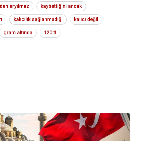
den eryılmaz
kaybettiğini ancak
ı
kalıcılık sağlanmadığı
kalıcı değil
gram altında
120 tl