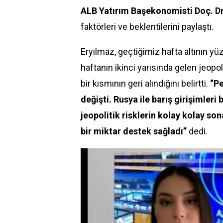
ALB Yatırım Baş
ekonomi
sti Doç. Dr
faktörleri ve beklentilerini paylaştı.
Eryılmaz, geçtiğimiz hafta altının yü
haftanın ikinci yarısında gelen jeopo
bir kısmının geri alındığını belirtti.
“P
değişti. Rusya ile barış girişimler
jeopolitik risklerin kolay kolay so
bir miktar destek sağladı”
dedi.