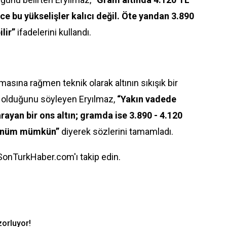
ce bu yükselişler kalıcı değil. Öte yandan 3.890
ilir”
ifadelerini kullandı.
masına rağmen teknik olarak altının sıkışık bir
 olduğunu söyleyen Eryılmaz,
“Yakın vadede
arayan bir ons altın; gramda ise 3.890 - 4.120
rünüm mümkün”
diyerek sözlerini tamamladı.
 SonTurkHaber.com'ı takip edin.
zorluyor!