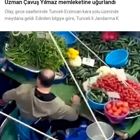
Uzman Çavuş Yılmaz memleketine uğurlandı
Olay, gece saatlerinde Tunceli-Erzincan kara yolu üzerinde
meydana geldi. Edinilen bilgiye göre, Tunceli İl Jandarma K