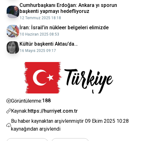
Cumhurbaşkanı Erdoğan: Ankara yı sporun
başkenti yapmayı hedefliyoruz
12 Temmuz 2025 18:18
İran: İsrail’in nükleer belgeleri elimizde
10 Haziran 2025 08:53
Kültür başkenti Aktau’da…
16 Mayıs 2025 09:17
188
Görüntülenme:
Kaynak:
https://hurriyet.com.tr
Bu haber kaynaktan arşivlenmiştir
09 Ekim 2025 10:28
kaynağından arşivlendi