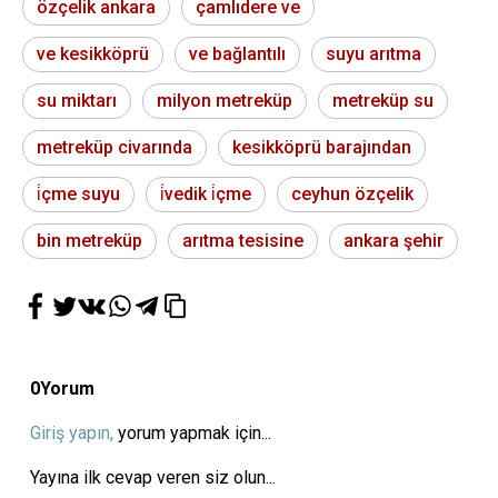
özçelik ankara
çamlıdere ve
ve kesikköprü
ve bağlantılı
suyu arıtma
su miktarı
milyon metreküp
metreküp su
metreküp civarında
kesikköprü barajından
i̇çme suyu
i̇vedik i̇çme
ceyhun özçelik
bin metreküp
arıtma tesisine
ankara şehir
0
Yorum
Giriş yapın,
yorum yapmak için...
Yayına ilk cevap veren siz olun...