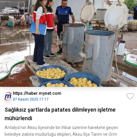
https://haber.mynet.com
07 Kasım 2025 17:17
Sağlıksız şartlarda patates dilimleyen işletme
mühürlendi
Antalya’nın Aksu ilçesinde bir ihbar üzerine harekete geçen
belediye zabıta müdürlüğü ekipleri, Aksu İlçe Tarım ve Orm