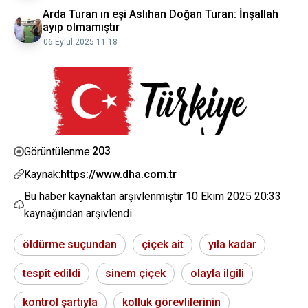
Arda Turan ın eşi Aslıhan Doğan Turan: İnşallah
ayıp olmamıştır
06 Eylül 2025 11:18
203
Görüntülenme:
Kaynak:
https://www.dha.com.tr
Bu haber kaynaktan arşivlenmiştir
10 Ekim 2025 20:33
kaynağından arşivlendi
öldürme suçundan
çiçek ait
yıla kadar
tespit edildi
sinem çiçek
olayla ilgili
kontrol şartıyla
kolluk görevlilerinin