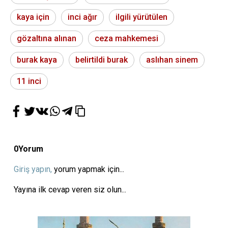
kaya için
inci ağır
ilgili yürütülen
gözaltına alınan
ceza mahkemesi
burak kaya
belirtildi burak
aslıhan sinem
11 inci
0
Yorum
Giriş yapın,
yorum yapmak için...
Yayına ilk cevap veren siz olun...