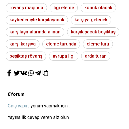
rövanş maçında
ligi eleme
konuk olacak
kaybedeniyle karşılaşacak
karşıya gelecek
karşılaşmalarında alınan
karşılaşacak beşiktaş
karşı karşıya
eleme turunda
eleme turu
beşiktaş rövanş
avrupa ligi
arda turan
0
Yorum
Giriş yapın,
yorum yapmak için...
Yayına ilk cevap veren siz olun...