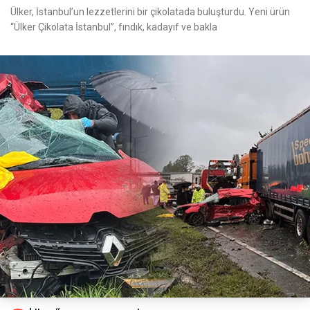
Ülker, İstanbul’un lezzetlerini bir çikolatada buluşturdu. Yeni ürün
“Ülker Çikolata İstanbul”, fındık, kadayıf ve bakla