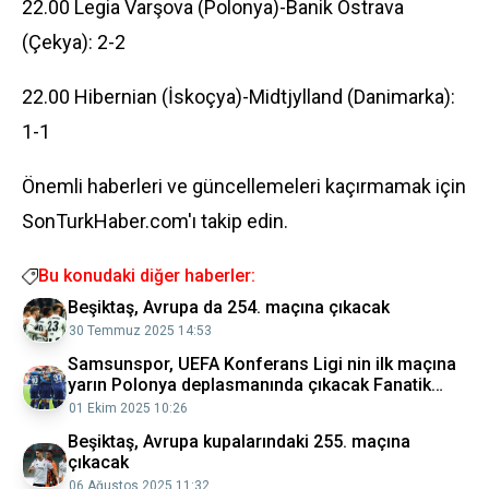
22.00 Legia Varşova (Polonya)-Banik Ostrava
(Çekya): 2-2
22.00 Hibernian (İskoçya)-Midtjylland (Danimarka):
1-1
Önemli haberleri ve güncellemeleri kaçırmamak için
SonTurkHaber.com'ı takip edin.
Bu konudaki diğer haberler:
Beşiktaş, Avrupa da 254. maçına çıkacak
30 Temmuz 2025 14:53
Samsunspor, UEFA Konferans Ligi nin ilk maçına
yarın Polonya deplasmanında çıkacak Fanatik
Gazetesi Futbol Haberleri Spor
01 Ekim 2025 10:26
Beşiktaş, Avrupa kupalarındaki 255. maçına
çıkacak
06 Ağustos 2025 11:32