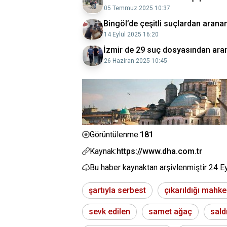
05 Temmuz 2025 10:37
Bingöl’de çeşitli suçlardan arana
14 Eylül 2025 16:20
İzmir de 29 suç dosyasından aran
26 Haziran 2025 10:45
181
Görüntülenme:
Kaynak:
https://www.dha.com.tr
Bu haber kaynaktan arşivlenmiştir
24 E
şartıyla serbest
çıkarıldığı mahk
sevk edilen
samet ağaç
saldı