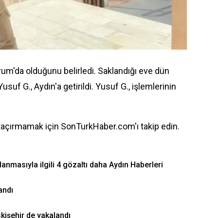
zurum'da olduğunu belirledi. Saklandığı eve dün
Yusuf G.,
Aydın
'a getirildi. Yusuf G., işlemlerinin
kaçırmamak için SonTurkHaber.com'ı takip edin.
anmasıyla ilgili 4 gözaltı daha Aydın Haberleri
andı
skişehir de yakalandı