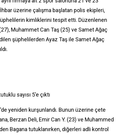
aynı firmaya ait 2 spor salonuna 21 ve 23
 İhbar üzerine çalışma başlatan polis ekipleri,
helilerin kimliklerini tespit etti. Düzenlenen
ş (27), Muhammet Can Taş (25) ve Samet Ağaç
 edilen şüphelilerden Ayaz Taş ile Samet Ağaç
ldı.
tuklu sayısı 5'e çıktı
l'de yeniden kurşunlandı. Bunun üzerine çete
ana, Berzan Deli, Emir Can Y. (23) ve Muhammed
iden Bagana tutuklanırken, diğerleri adli kontrol