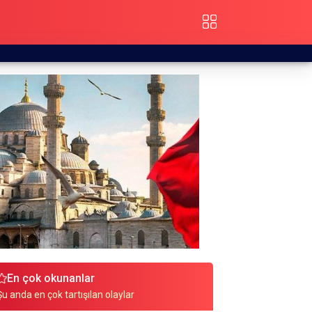
En çok okunanlar
Şu anda en çok tartışılan olaylar