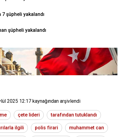
n 7 şüpheli yakalandı
an şüpheli yakalandı
ylül 2025 12:17
kaynağından arşivlendi
eme
çete lideri
tarafından tutuklandı
rılarla ilgili
polis firari
muhammet can