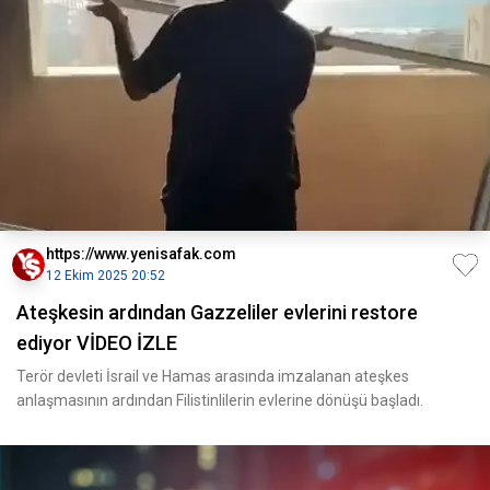
https://www.yenisafak.com
12 Ekim 2025 20:52
Ateşkesin ardından Gazzeliler evlerini restore
ediyor VİDEO İZLE
Terör devleti İsrail ve Hamas arasında imzalanan ateşkes
anlaşmasının ardından Filistinlilerin evlerine dönüşü başladı.