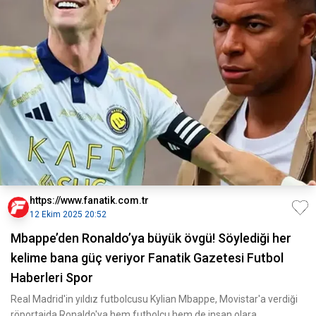
https://www.fanatik.com.tr
12 Ekim 2025 20:52
Mbappe’den Ronaldo’ya büyük övgü! Söylediği her
kelime bana güç veriyor Fanatik Gazetesi Futbol
Haberleri Spor
Real Madrid'in yıldız futbolcusu Kylian Mbappe, Movistar'a verdiği
röportajda Ronaldo'ya hem futbolcu hem de insan olara