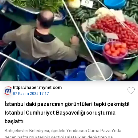
https://haber.mynet.com
07 Kasım 2025 17:17
İstanbul daki pazarcının görüntüleri tepki çekmişti!
İstanbul Cumhuriyet Başsavcılığı soruşturma
başlattı
Bahçelievler Belediyesi, ilçedeki Yenibosna Cuma Pazarı'nda
geçen hafta müşterinin seçtiği salatalıkları değiştiren pa