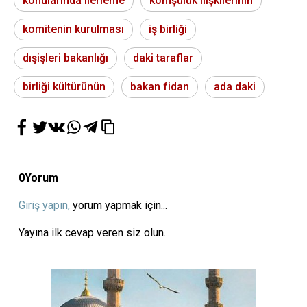
konularında ilerleme
komşuluk ilişkilerinin
komitenin kurulması
iş birliği
dışişleri bakanlığı
daki taraflar
birliği kültürünün
bakan fidan
ada daki
0
Yorum
Giriş yapın,
yorum yapmak için...
Yayına ilk cevap veren siz olun...