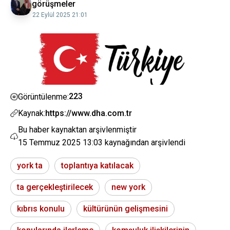
görüşmeler
22 Eylül 2025 21:01
223
Görüntülenme:
Kaynak:
https://www.dha.com.tr
Bu haber kaynaktan arşivlenmiştir
15 Temmuz 2025 13:03
kaynağından arşivlendi
york ta
toplantıya katılacak
ta gerçekleştirilecek
new york
kıbrıs konulu
kültürünün gelişmesini