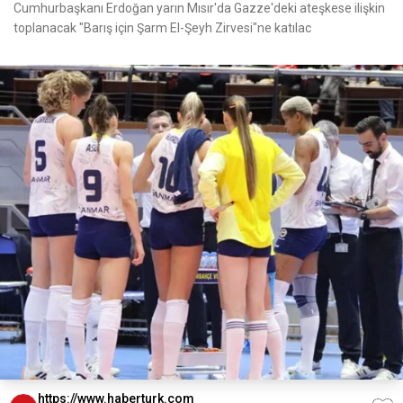
Cumhurbaşkanı Erdoğan yarın Mısır'da Gazze'deki ateşkese ilişkin
toplanacak "Barış için Şarm El-Şeyh Zirvesi"ne katılac
https://www.haberturk.com