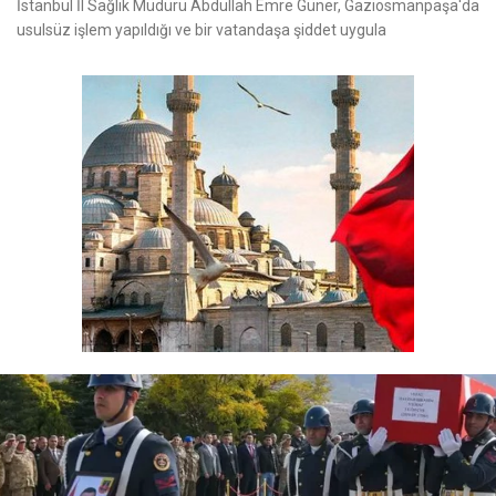
İstanbul İl Sağlık Müdürü Abdullah Emre Güner, Gaziosmanpaşa'da
usulsüz işlem yapıldığı ve bir vatandaşa şiddet uygula