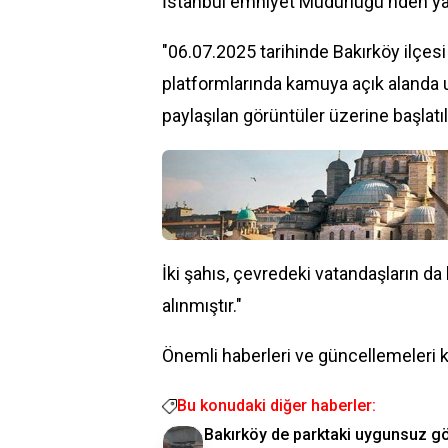
İstanbul emniyet Müdürlüğü'nden yapı
"06.07.2025 tarihinde Bakırköy ilçes
platformlarında kamuya açık alanda
paylaşılan görüntüler üzerine başlat
İki şahıs, çevredeki vatandaşların d
alınmıştır."
Önemli haberleri ve güncellemeleri 
Bu konudaki diğer haberler:
Bakırköy de parktaki uygunsuz gö