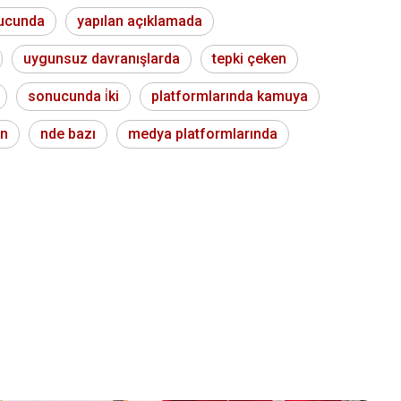
nucunda
yapılan açıklamada
uygunsuz davranışlarda
tepki çeken
sonucunda i̇ki
platformlarında kamuya
an
nde bazı
medya platformlarında