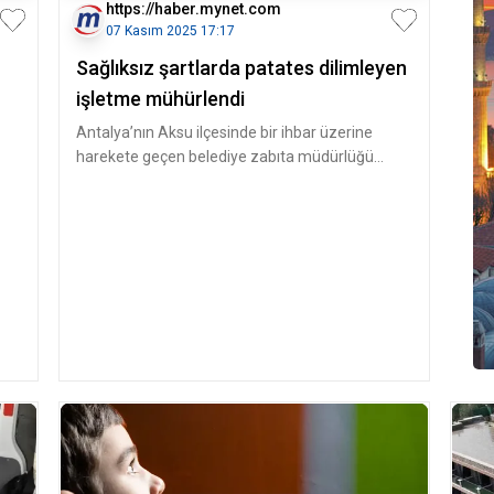
https://haber.mynet.com
07 Kasım 2025 17:17
Sağlıksız şartlarda patates dilimleyen
işletme mühürlendi
Antalya’nın Aksu ilçesinde bir ihbar üzerine
harekete geçen belediye zabıta müdürlüğü
ekipleri, Aksu İlçe Tarım ve Orm