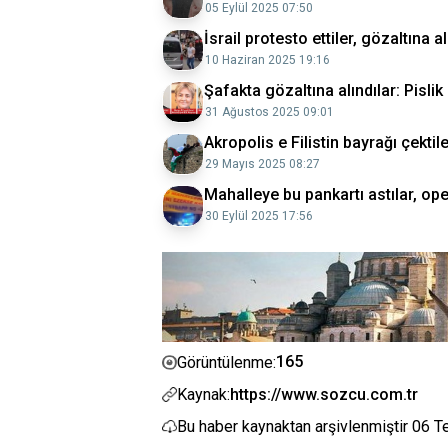
05 Eylül 2025 07:50
İsrail protesto ettiler, gözaltına 
10 Haziran 2025 19:16
Şafakta gözaltına alındılar: Pisli
31 Ağustos 2025 09:01
Akropolis e Filistin bayrağı çekti
29 Mayıs 2025 08:27
Mahalleye bu pankartı astılar, op
30 Eylül 2025 17:56
165
Görüntülenme:
Kaynak:
https://www.sozcu.com.tr
Bu haber kaynaktan arşivlenmiştir
06 T