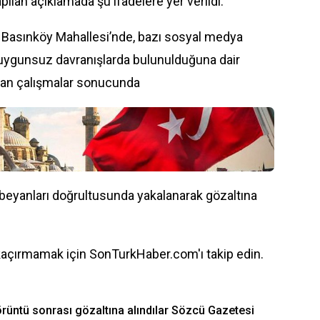
lan açıklamada şu ifadelere yer verildi:
i Basınköy Mahallesi’nde, bazı sosyal medya
 uygunsuz davranışlarda bulunulduğuna dair
ılan çalışmalar sonucunda
a beyanları doğrultusunda yakalanarak gözaltına
kaçırmamak için SonTurkHaber.com'ı takip edin.
rüntü sonrası gözaltına alındılar Sözcü Gazetesi