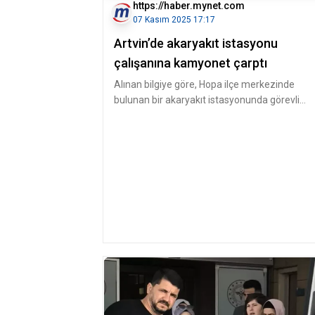
https://haber.mynet.com
07 Kasım 2025 17:17
Artvin’de akaryakıt istasyonu
çalışanına kamyonet çarptı
Alınan bilgiye göre, Hopa ilçe merkezinde
bulunan bir akaryakıt istasyonunda görevli
Yüksel Gaz, istasyon girişinde yo