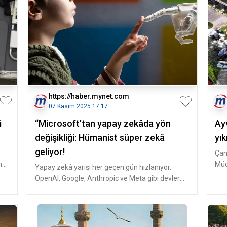
https://haber.mynet.com
07 Kasım 2025 17:17
i
“Microsoft’tan yapay zekâda yön
Ay
değişikliği: Hümanist süper zekâ
yık
geliyor!
Çan
n
Müd
Yapay zekâ yarışı her geçen gün hızlanıyor.
müc
OpenAI, Google, Anthropic ve Meta gibi devler
genel yapay zekâ (AGI) hedef