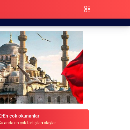
En çok okunanlar
Şu anda en çok tartışılan olaylar