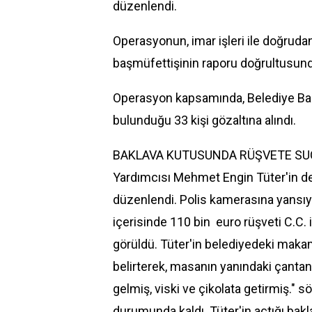
düzenlendi.
Operasyonun, imar işleri ile doğrudan
başmüfettişinin raporu doğrultusunda 
Operasyon kapsamında, Belediye Başk
bulunduğu 33 kişi gözaltına alındı.
BAKLAVA KUTUSUNDA RÜŞVETE SUÇÜ
Yardımcısı Mehmet Engin Tüter'in de o
düzenlendi. Polis kamerasına yansıy
içerisinde 110 bin euro rüşveti C.C. 
görüldü. Tüter'in belediyedeki makam 
belirterek, masanın yanındaki çantanı
gelmiş, viski ve çikolata getirmiş." 
durumunda kaldı. Tüter'in açtığı bak