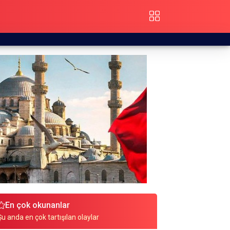
En çok okunanlar
Şu anda en çok tartışılan olaylar