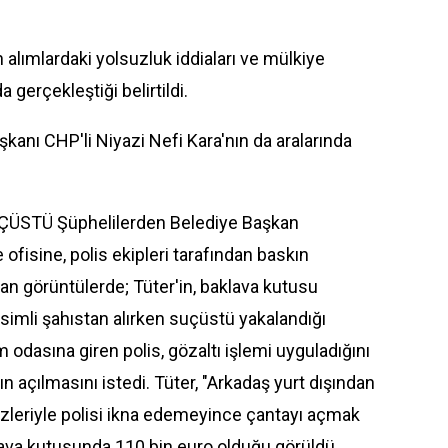
 alımlardaki yolsuzluk iddiaları ve mülkiye
gerçekleştiği belirtildi.
anı CHP'li Niyazi Nefi Kara'nın da aralarında
STÜ Şüphelilerden Belediye Başkan
fisine, polis ekipleri tarafından baskın
an görüntülerde; Tüter'in, baklava kutusu
isimli şahıstan alırken suçüstü yakalandığı
odasına giren polis, gözaltı işlemi uyguladığını
n açılmasını istedi. Tüter, "Arkadaş yurt dışından
sözleriyle polisi ikna edemeyince çantayı açmak
lava kutusunda 110 bin euro olduğu görüldü.