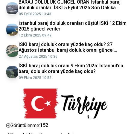
BARAJ DOLULUK GÜNCEL ORAN İstanbul baraj
doluluk oranları İSKİ 5 Eylül 2025 Son Dakika
Haberleri
05 Eylül 2025 13:43
İstanbul baraj doluluk oranları düştü! İSKİ 12 Ekim
2025 güncel verileri
12 Ekim 2025 09:49
İSKİ baraj doluluk oranı yüzde kaç oldu? 27
Ağustos İstanbul baraj doluluk oranı güncel
veriler
27 Ağustos 2025 10:36
İSKİ baraj doluluk oranı 9 Ekim 2025: İstanbul’da
baraj doluluk oranı yüzde kaç oldu?
09 Ekim 2025 10:55
152
Görüntülenme: