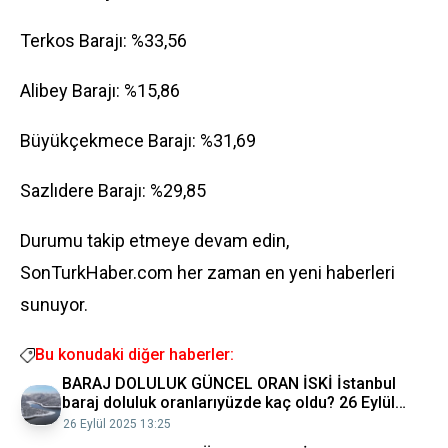
Terkos Barajı: %33,56
Alibey Barajı: %15,86
Büyükçekmece Barajı: %31,69
Sazlıdere Barajı: %29,85
Durumu takip etmeye devam edin,
SonTurkHaber.com her zaman en yeni haberleri
sunuyor.
Bu konudaki diğer haberler:
BARAJ DOLULUK GÜNCEL ORAN İSKİ İstanbul
baraj doluluk oranlarıyüzde kaç oldu? 26 Eylül
2025 Son Dakika Haberleri
26 Eylül 2025 13:25