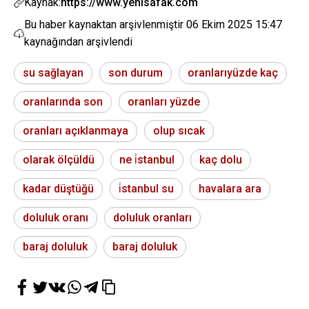
Kaynak:
https://www.yenisafak.com
Bu haber kaynaktan arşivlenmiştir
06 Ekim 2025 15:47
kaynağından arşivlendi
su sağlayan
son durum
oranlarıyüzde kaç
oranlarında son
oranları yüzde
oranları açıklanmaya
olup sıcak
olarak ölçüldü
ne i̇stanbul
kaç dolu
kadar düştüğü
i̇stanbul su
havalara ara
doluluk oranı
doluluk oranları
baraj doluluk
baraj doluluk