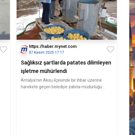
https://haber.mynet.com
07 Kasım 2025 17:17
Sağlıksız şartlarda patates dilimleyen
işletme mühürlendi
Antalya’nın Aksu ilçesinde bir ihbar üzerine
harekete geçen belediye zabıta müdürlüğü
ekipleri, Aksu İlçe Tarım ve Orm