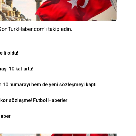
 SonTurkHaber.com'ı takip edin.
lli oldu!
ı 10 kat arttı!
 10 numarayı hem de yeni sözleşmeyi kaptı
kor sözleşme! Futbol Haberleri
haber