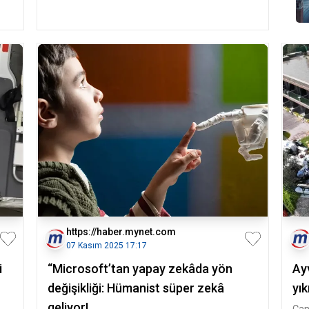
https://haber.mynet.com
07 Kasım 2025 17:17
i
“Microsoft’tan yapay zekâda yön
Ay
değişikliği: Hümanist süper zekâ
yık
geliyor!