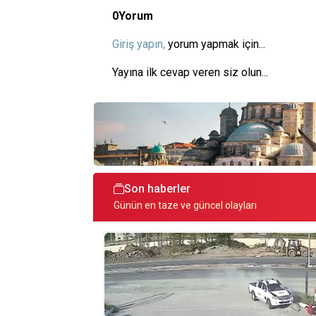
0
Yorum
Giriş yapın,
yorum yapmak için...
Yayına ilk cevap veren siz olun...
Son haberler
Günün en taze ve güncel olayları