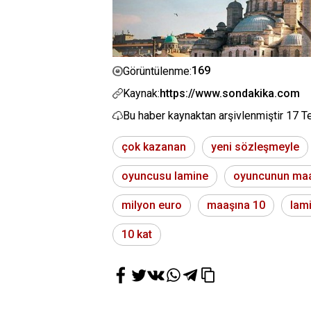
169
Görüntülenme:
Kaynak:
https://www.sondakika.com
Bu haber kaynaktan arşivlenmiştir
17 T
çok kazanan
yeni sözleşmeyle
oyuncusu lamine
oyuncunun ma
milyon euro
maaşına 10
lam
10 kat