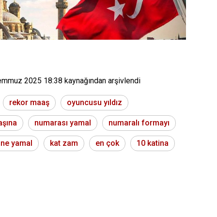
emmuz 2025 18:38
kaynağından arşivlendi
rekor maaş
oyuncusu yıldız
aşına
numarası yamal
numaralı formayı
ine yamal
kat zam
en çok
10 katina