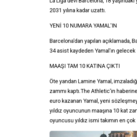
La Liga devi Barcelona, 18 yaşındak
2031 yılına kadar uzattı.
YENİ 10 NUMARA YAMAL'IN
Barcelona'dan yapılan açıklamada, Ba
34 asist kaydeden Yamal'ın gelecek s
MAAŞI TAM 10 KATINA ÇIKTI
Öte yandan Lamine Yamal, imzaladığı
zammı kaptı.The Athletic'in haberine
euro kazanan Yamal, yeni sözleşmeyl
yıldız oyuncunun maaşına 10 kat za
oyuncusu yıldız ismi takımın en çok 