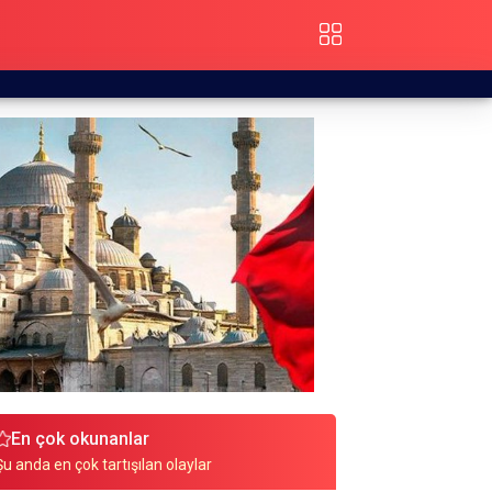
En çok okunanlar
Şu anda en çok tartışılan olaylar