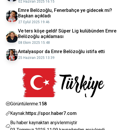
02 Haziran 2025 16:15
Emre Belözoğlu, Fenerbahçe ye gidecek mi?
Başkan açıkladı
27 Eylül 2025 19:46
Ve ters köşe geldi! Süper Lig kulübünden Emre
Belözoğlu açıklaması
08 Ekim 2025 15:48
Antalyaspor da Emre Belözoğlu istifa etti
25 Haziran 2025 13:39
158
Görüntülenme:
Kaynak:
https://spor.haber7.com
Bu haber kaynaktan arşivlenmiştir
03 Temmuz 2025 11:09
kaynağından arşivlendi