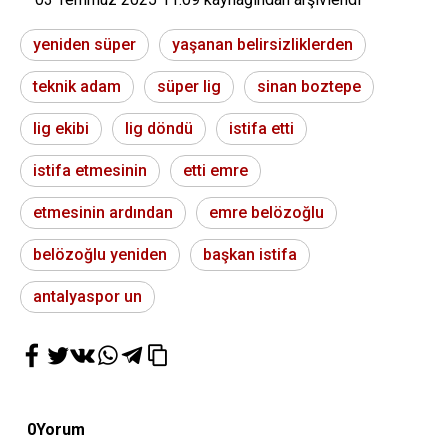
yeniden süper
yaşanan belirsizliklerden
teknik adam
süper lig
sinan boztepe
lig ekibi
lig döndü
istifa etti
istifa etmesinin
etti emre
etmesinin ardından
emre belözoğlu
belözoğlu yeniden
başkan istifa
antalyaspor un
0
Yorum