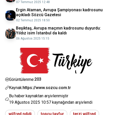
07 Temmuz 2025 12:48
Ergin Ataman, Avrupa Şampiyonası kadrosunu
açıkladı Sözcü Gazetesi
02 Temmuz 2025 18:50
Beşiktaş, Avrupa maçının kadrosunu duyurdu:
Yıldız isim İstanbul da kaldı
06 Ağustos 2025 15:15
203
Görüntülenme:
Kaynak:
https://www.sozcu.com.tr
Bu haber kaynaktan arşivlenmiştir
19 Ağustos 2025 10:57
kaynağından arşivlendi
wilfred ndidi
topçu tayfur
terzi wilfred