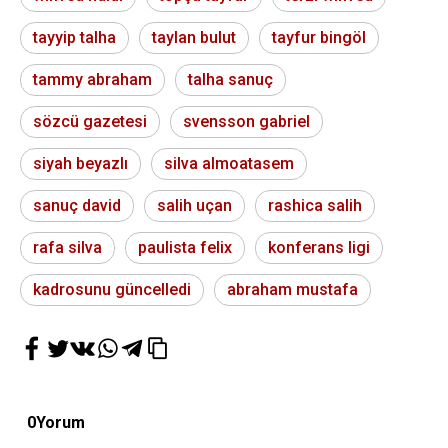
tayyip talha
taylan bulut
tayfur bingöl
tammy abraham
talha sanuç
sözcü gazetesi
svensson gabriel
siyah beyazlı
silva almoatasem
sanuç david
salih uçan
rashica salih
rafa silva
paulista felix
konferans ligi
kadrosunu güncelledi
abraham mustafa
0
Yorum