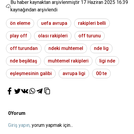
Bu haber kaynaktan arşivlenmiştir
17 Haziran 2025 16:39
kaynağından arşivlendi
ön eleme
uefa avrupa
rakipleri belli
play off
olası rakipleri
off turunu
off turundan
ndeki muhtemel
nde lig
nde beşiktaş
muhtemel rakipleri
ligi nde
eşleşmesinin galibi
avrupa ligi
00 te
0
Yorum
Giriş yapın,
yorum yapmak için...