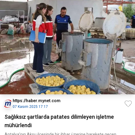
https://haber.mynet.com
07 Kasım 2025 17:17
Sağlıksız şartlarda patates dilimleyen işletme
mühürlendi
Antalya’nın Aksu ilçesinde bir ihbar üzerine harekete geçen