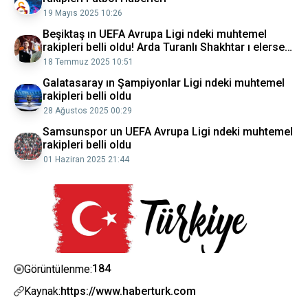
19 Mayıs 2025 10:26
Beşiktaş ın UEFA Avrupa Ligi ndeki muhtemel
rakipleri belli oldu! Arda Turanlı Shakhtar ı elerse
zorlu takımlar sırada
18 Temmuz 2025 10:51
Galatasaray ın Şampiyonlar Ligi ndeki muhtemel
rakipleri belli oldu
28 Ağustos 2025 00:29
Samsunspor un UEFA Avrupa Ligi ndeki muhtemel
rakipleri belli oldu
01 Haziran 2025 21:44
184
Görüntülenme:
Kaynak:
https://www.haberturk.com