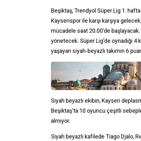
Beşiktaş, Trendyol Süper Lig 1. ha
Kayserispor ile karşı karşıya gelece
mücadele saat 20.00'de başlayacak
yönetecek. Süper Lig'de oynadığı 4 k
yaşayan siyah-beyazlı takımın 6 puan
Siyah beyazlı ekibin, Kayseri deplas
Beşiktaş'ta 10 oyuncu çeşitli sebep
almıyor.
Siyah beyazlı kafilede Tiago Djalo, 