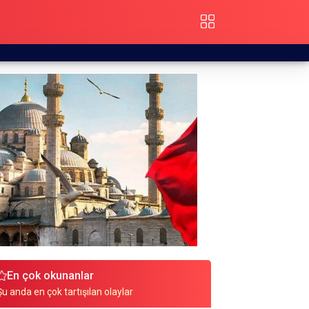
En çok okunanlar
Şu anda en çok tartışılan olaylar