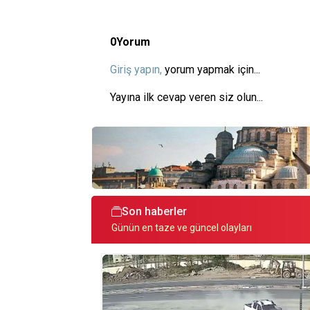
0
Yorum
Giriş yapın,
yorum yapmak için...
Yayına ilk cevap veren siz olun...
Son haberler
Günün en taze ve güncel olayları