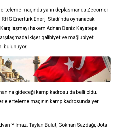
fta erteleme maçında yarın deplasmanda Zecorner
k. RHG Enertürk Enerji Stadı'nda oynanacak
. Karşılaşmayı hakem Adnan Deniz Kayatepe
arşılaşmada ikişer galibiyet ve mağlubiyet
ı bulunuyor.
manına gideceği kamp kadrosu da belli oldu.
lerle erteleme maçının kamp kadrosunda yer
Rıdvan Yılmaz, Taylan Bulut, Gökhan Sazdağı, Jota