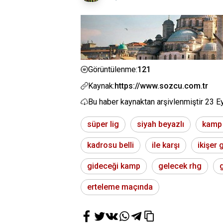
121
Görüntülenme:
Kaynak:
https://www.sozcu.com.tr
Bu haber kaynaktan arşivlenmiştir
23 E
süper lig
siyah beyazlı
kamp
kadrosu belli
ile karşı
ikişer 
gideceği kamp
gelecek rhg
g
erteleme maçında