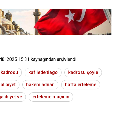
ylül 2025 15:31
kaynağından arşivlendi
 kadrosu
kafilede tiago
kadrosu şöyle
galibiyet
hakem adnan
hafta erteleme
alibiyet ve
erteleme maçının