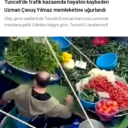
Tunceli’de trafik kazasında hayatını kaybeden
Uzman Çavuş Yılmaz memleketine uğurlandı
Olay, gece saatlerinde Tunceli-Erzincan kara yolu üzerinde
meydana geldi. Edinilen bilgiye göre, Tunceli İl Jandarma K