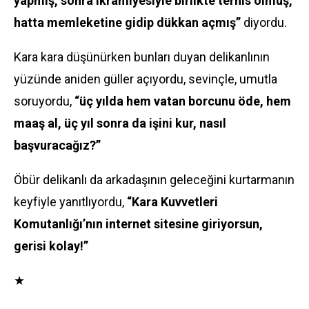
yapmış, sonra ikramiyesiyle birlikte terhis olmuş,
hatta memleketine gidip dükkan açmış”
diyordu.
Kara kara düşünürken bunları duyan delikanlının
yüzünde aniden güller açıyordu, sevinçle, umutla
soruyordu,
“üç yılda hem vatan borcunu öde, hem
maaş al, üç yıl sonra da işini kur, nasıl
başvuracağız?”
Öbür delikanlı da arkadaşının geleceğini kurtarmanın
keyfiyle yanıtlıyordu,
“Kara Kuvvetleri
Komutanlığı’nın internet sitesine giriyorsun,
gerisi kolay!”
★