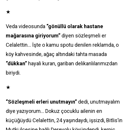
★
Veda videosunda
“gönüllü olarak hastane
mağarasına giriyorum”
diyen sözleşmeli er
Celalettin... İşte o kamu spotu denilen reklamda, o
köy kahvesinde, ağaç altındaki tahta masada
“dükkan”
hayali kuran, gariban delikanlılarımızdan
biriydi.
★
“Sözleşmeli erleri unutmayın”
dedi, unutmayalım
diye yazıyorum... Dokuz çocuklu ailenin en
küçüğüydü Celalettin, 24 yaşındaydı, işsizdi, Bitlis’in
Mutki ilçesine bağlı Dereyolu köyündendi, kerpiç