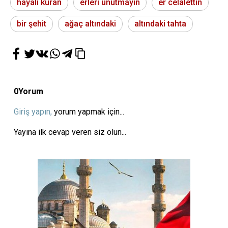
hayali kuran
erleri unutmayın
er celalettin
bir şehit
ağaç altındaki
altındaki tahta
0
Yorum
Giriş yapın,
yorum yapmak için...
Yayına ilk cevap veren siz olun...