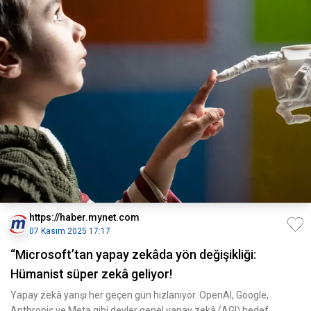
https://haber.mynet.com
07 Kasım 2025 17:17
“Microsoft’tan yapay zekâda yön değişikliği:
Hümanist süper zekâ geliyor!
Yapay zekâ yarışı her geçen gün hızlanıyor. OpenAI, Google,
Anthropic ve Meta gibi devler genel yapay zekâ (AGI) hedef