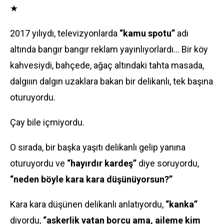
★
2017 yılıydı, televizyonlarda
“kamu spotu”
adı
altında bangır bangır reklam yayınlıyorlardı... Bir köy
kahvesiydi, bahçede, ağaç altındaki tahta masada,
dalgııın dalgın uzaklara bakan bir delikanlı, tek başına
oturuyordu.
Çay bile içmiyordu.
O sırada, bir başka yaşıtı delikanlı gelip yanına
oturuyordu ve
“hayırdır kardeş”
diye soruyordu,
“neden böyle kara kara düşünüyorsun?”
Kara kara düşünen delikanlı anlatıyordu,
“kanka”
diyordu,
“askerlik vatan borcu ama, aileme kim