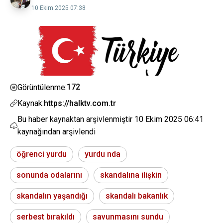
10 Ekim 2025 07:38
172
Görüntülenme:
Kaynak:
https://halktv.com.tr
Bu haber kaynaktan arşivlenmiştir
10 Ekim 2025 06:41
kaynağından arşivlendi
öğrenci yurdu
yurdu nda
sonunda odalarını
skandalına ilişkin
skandalın yaşandığı
skandalı bakanlık
serbest bırakıldı
savunmasını sundu