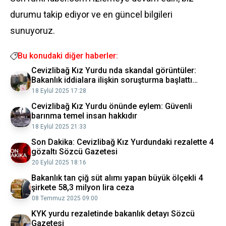
durumu takip ediyor ve en güncel bilgileri
sunuyoruz.
Bu konudaki diğer haberler:
Cevizlibağ Kız Yurdu nda skandal görüntüler:
Bakanlık iddialara ilişkin soruşturma başlattı
Politika Haberleri
18 Eylül 2025 17:28
Cevizlibağ Kız Yurdu önünde eylem: Güvenli
barınma temel insan hakkıdır
18 Eylül 2025 21:33
Son Dakika: Cevizlibağ Kız Yurdundaki rezalette 4
gözaltı Sözcü Gazetesi
20 Eylül 2025 18:16
Bakanlık tan çiğ süt alımı yapan büyük ölçekli 4
şirkete 58,3 milyon lira ceza
08 Temmuz 2025 09:00
KYK yurdu rezaletinde bakanlık detayı Sözcü
Gazetesi