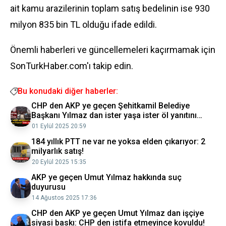
ait kamu arazilerinin toplam satış bedelinin ise 930
milyon 835 bin TL olduğu ifade edildi.
Önemli haberleri ve güncellemeleri kaçırmamak için
SonTurkHaber.com'ı takip edin.
Bu konudaki diğer haberler:
CHP den AKP ye geçen Şehitkamil Belediye
Başkanı Yılmaz dan ister yaşa ister öl yanıtını
verdi!
01 Eylül 2025 20:59
184 yıllık PTT ne var ne yoksa elden çıkarıyor: 2
milyarlık satış!
20 Eylül 2025 15:35
AKP ye geçen Umut Yılmaz hakkında suç
duyurusu
14 Ağustos 2025 17:36
CHP den AKP ye geçen Umut Yılmaz dan işçiye
siyasi baskı: CHP den istifa etmeyince kovuldu!