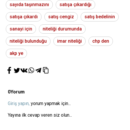
sayıda taşınmazını
satışa çıkardığı
satışa çıkardı
satış cengiz
satış bedelinin
sanayi için
niteliği durumunda
niteliği bulunduğu
imar niteliği
chp den
akp ye
0
Yorum
Giriş yapın,
yorum yapmak için...
Yayına ilk cevap veren siz olun...