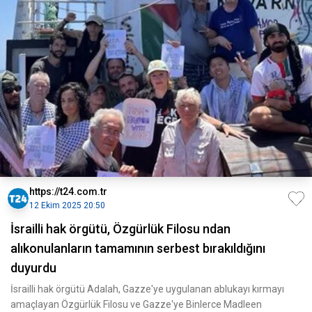
https://t24.com.tr
12 Ekim 2025 20:50
İsrailli hak örgütü, Özgürlük Filosu ndan
alıkonulanların tamamının serbest bırakıldığını
duyurdu
İsrailli hak örgütü Adalah, Gazze'ye uygulanan ablukayı kırmayı
amaçlayan Özgürlük Filosu ve Gazze'ye Binlerce Madleen