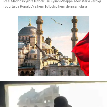
Real Madrid'in yıldız futbolcusu Kylian Mbappe, Movistar'a verdiği
röportajda Ronaldo'ya hem futbolcu hem de insan olara