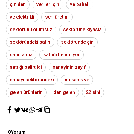
çin den
verileri çin
ve pahalı
ve elektrikli
seri üretim
sektörünü olumsuz
sektörüne kıyasla
sektöründeki satın
sektöründe çin
satın alma
sattığı belirtiliyor
sattığı belirtildi
sanayinin zayıf
sanayi sektöründeki
mekanik ve
gelen ürünlerin
den gelen
22 sini
0
Yorum