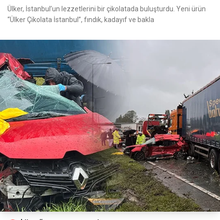
Ülker, İstanbul’un lezzetlerini bir çikolatada buluşturdu. Yeni ürün
“Ülker Çikolata İstanbul”, fındık, kadayıf ve bakla