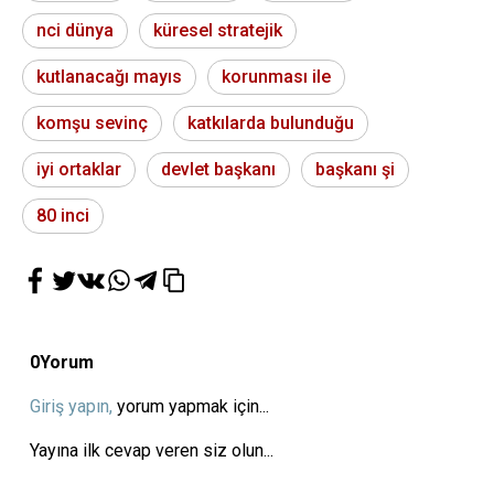
nci dünya
küresel stratejik
kutlanacağı mayıs
korunması ile
komşu sevinç
katkılarda bulunduğu
iyi ortaklar
devlet başkanı
başkanı şi
80 inci
0
Yorum
Giriş yapın,
yorum yapmak için...
Yayına ilk cevap veren siz olun...