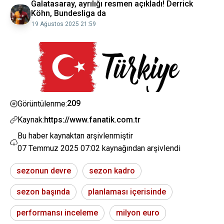
Galatasaray, ayrılığı resmen açıkladı! Derrick
Köhn, Bundesliga da
19 Ağustos 2025 21:59
209
Görüntülenme:
Kaynak:
https://www.fanatik.com.tr
Bu haber kaynaktan arşivlenmiştir
07 Temmuz 2025 07:02
kaynağından arşivlendi
sezonun devre
sezon kadro
sezon başında
planlaması içerisinde
performansı inceleme
milyon euro