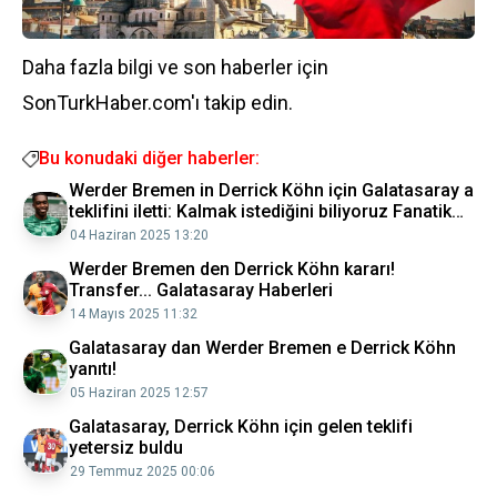
Daha fazla bilgi ve son haberler için
SonTurkHaber.com'ı takip edin.
Bu konudaki diğer haberler:
Werder Bremen in Derrick Köhn için Galatasaray a
teklifini iletti: Kalmak istediğini biliyoruz Fanatik
Gazetesi Galatasaray (GS) Haberleri Spor
04 Haziran 2025 13:20
Werder Bremen den Derrick Köhn kararı!
Transfer... Galatasaray Haberleri
14 Mayıs 2025 11:32
Galatasaray dan Werder Bremen e Derrick Köhn
yanıtı!
05 Haziran 2025 12:57
Galatasaray, Derrick Köhn için gelen teklifi
yetersiz buldu
29 Temmuz 2025 00:06