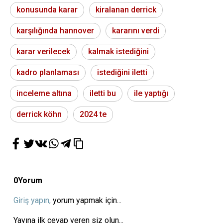
konusunda karar
kiralanan derrick
karşılığında hannover
kararını verdi
karar verilecek
kalmak istediğini
kadro planlaması
istediğini iletti
inceleme altına
iletti bu
ile yaptığı
derrick köhn
2024 te
0
Yorum
Giriş yapın,
yorum yapmak için...
Yayına ilk cevap veren siz olun...