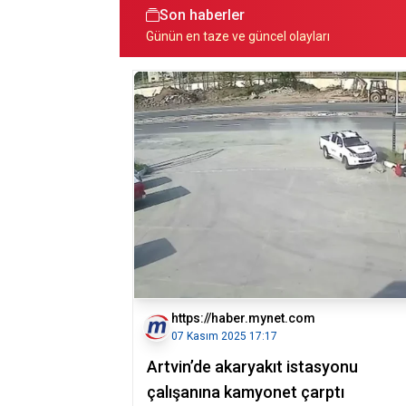
Son haberler
Günün en taze ve güncel olayları
https://haber.mynet.com
07 Kasım 2025 17:17
Artvin’de akaryakıt istasyonu
çalışanına kamyonet çarptı