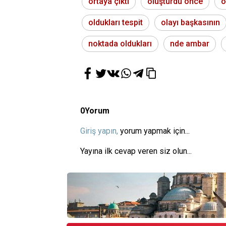
ortaya çıktı
oluşturdu önce
o
oldukları tespit
olayı başkasının
noktada oldukları
nde ambar
0
Yorum
Giriş yapın,
yorum yapmak için...
Yayına ilk cevap veren siz olun...