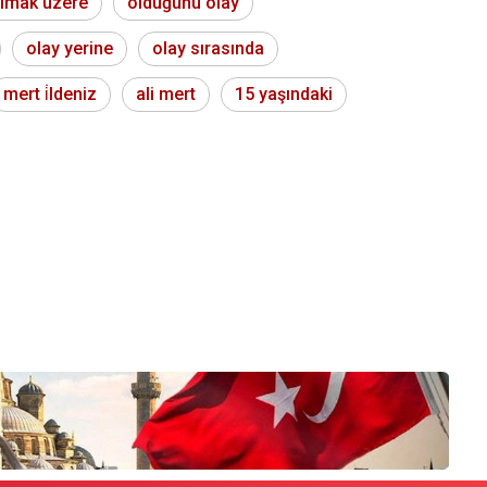
lmak üzere
olduğunu olay
olay yerine
olay sırasında
mert i̇ldeniz
ali mert
15 yaşındaki