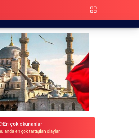
En çok okunanlar
Şu anda en çok tartışılan olaylar