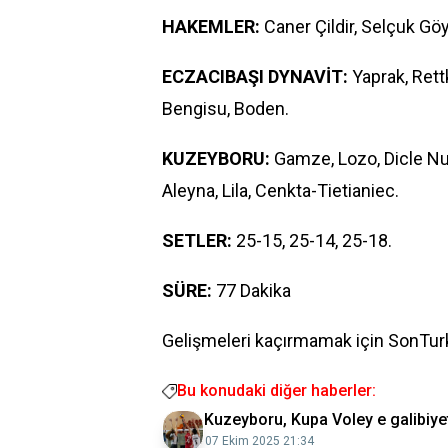
HAKEMLER:
Caner Çildir, Selçuk G
ECZACIBAŞI DYNAVİT:
Yaprak, Rettk
Bengisu, Boden.
KUZEYBORU:
Gamze, Lozo, Dicle Nur,
Aleyna, Lila, Cenkta-Tietianiec.
SETLER:
25-15, 25-14, 25-18.
SÜRE:
77 Dakika
Gelişmeleri kaçırmamak için SonTurk
Bu konudaki diğer haberler:
Kuzeyboru, Kupa Voley e galibiyet
07 Ekim 2025 21:34