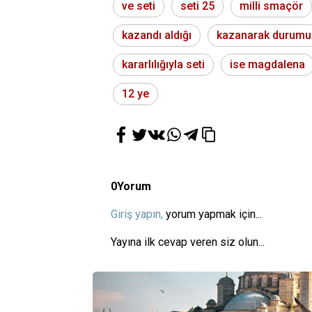
ve seti
seti 25
milli smaçör
kazandı aldığı
kazanarak durumu
kararlılığıyla seti
ise magdalena
12 ye
0
Yorum
Giriş yapın,
yorum yapmak için...
Yayına ilk cevap veren siz olun...