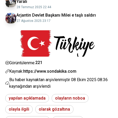
Yaralı
28 Temmuz 2025 22:44
Arjantin Devlet Başkanı Milei e taşlı saldırı
27 Ağustos 2025 23:17
221
Görüntülenme:
Kaynak:
https://www.sondakika.com
Bu haber kaynaktan arşivlenmiştir
08 Ekim 2025 08:36
kaynağından arşivlendi
yapılan açıklamada
olayların noboa
olayla ilgili
olarak gözaltına