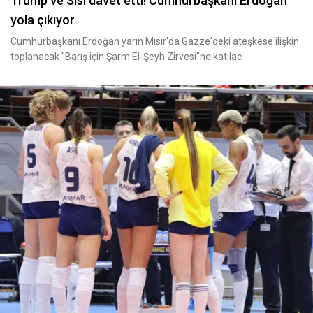
Trump ve Sisi davet etti! Cumhurbaşkanı Erdoğan
yola çıkıyor
Cumhurbaşkanı Erdoğan yarın Mısır'da Gazze'deki ateşkese ilişkin
toplanacak "Barış için Şarm El-Şeyh Zirvesi"ne katılac