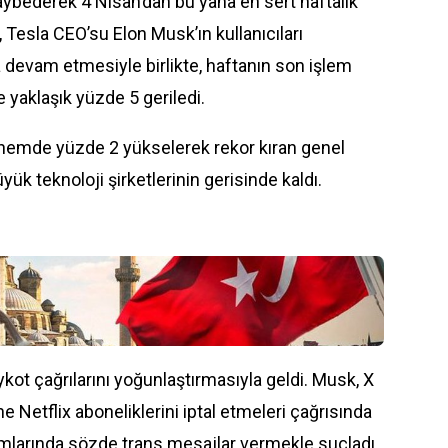
aybederek 4 Nisan’dan bu yana en sert haftalık
, Tesla CEO’su Elon Musk’ın kullanıcıları
devam etmesiyle birlikte, haftanın son işlem
yaklaşık yüzde 5 geriledi.
dönemde yüzde 2 yükselerek rekor kıran genel
ük teknoloji şirketlerinin gerisinde kaldı.
kot çağrılarını yoğunlaştırmasıyla geldi. Musk, X
 Netflix aboneliklerini iptal etmeleri çağrısında
mlarında sözde trans mesajlar vermekle suçladı.