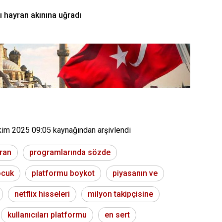
ı hayran akınına uğradı
kim 2025 09:05
kaynağından arşivlendi
ıran
programlarında sözde
ocuk
platformu boykot
piyasanın ve
netflix hisseleri
milyon takipçisine
kullanıcıları platformu
en sert