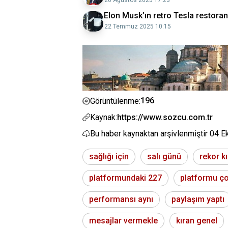
20 Ağustos 2025 17:23
Elon Musk’ın retro Tesla restoran
22 Temmuz 2025 10:15
196
Görüntülenme:
Kaynak:
https://www.sozcu.com.tr
Bu haber kaynaktan arşivlenmiştir
04 E
sağlığı için
salı günü
rekor k
platformundaki 227
platformu ç
performansı aynı
paylaşım yaptı
mesajlar vermekle
kıran genel