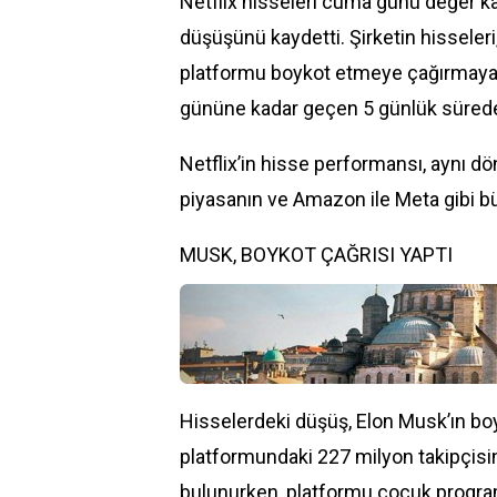
Netflix hisseleri cuma günü değer k
düşüşünü kaydetti. Şirketin hisseleri
platformu boykot etmeye çağırmaya 
gününe kadar geçen 5 günlük sürede 
Netflix’in hisse performansı, aynı 
piyasanın ve Amazon ile Meta gibi büy
MUSK, BOYKOT ÇAĞRISI YAPTI
Hisselerdeki düşüş, Elon Musk’ın boy
platformundaki 227 milyon takipçisine
bulunurken, platformu çocuk progra