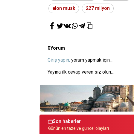
elon musk
227 milyon
0
Yorum
Giriş yapın,
yorum yapmak için...
Yayına ilk cevap veren siz olun...
Son haberler
Günün en taze ve güncel olayları