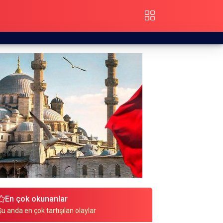
En çok okunanlar
Şu anda en çok tartışılan olaylar