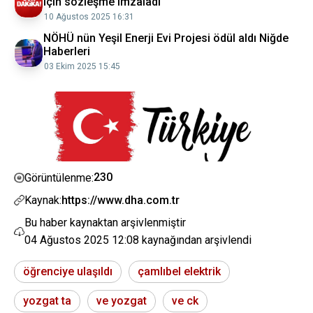
için sözleşme imzaladı
10 Ağustos 2025 16:31
NÖHÜ nün Yeşil Enerji Evi Projesi ödül aldı Niğde
Haberleri
03 Ekim 2025 15:45
230
Görüntülenme:
Kaynak:
https://www.dha.com.tr
Bu haber kaynaktan arşivlenmiştir
04 Ağustos 2025 12:08
kaynağından arşivlendi
öğrenciye ulaşıldı
çamlıbel elektrik
yozgat ta
ve yozgat
ve ck