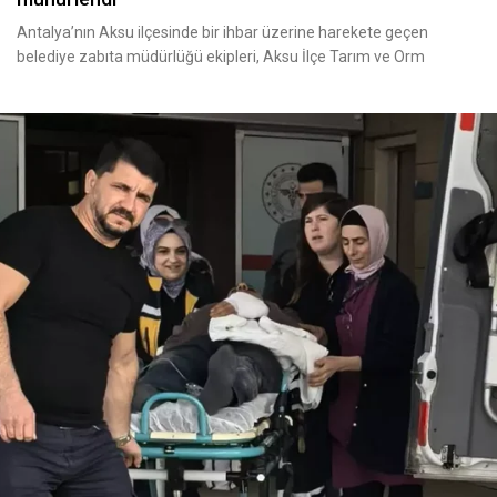
Antalya’nın Aksu ilçesinde bir ihbar üzerine harekete geçen
belediye zabıta müdürlüğü ekipleri, Aksu İlçe Tarım ve Orm