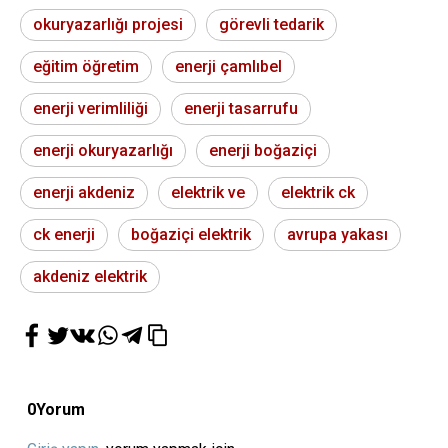
okuryazarlığı projesi
görevli tedarik
eğitim öğretim
enerji çamlıbel
enerji verimliliği
enerji tasarrufu
enerji okuryazarlığı
enerji boğaziçi
enerji akdeniz
elektrik ve
elektrik ck
ck enerji
boğaziçi elektrik
avrupa yakası
akdeniz elektrik
0
Yorum