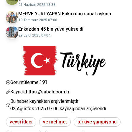
01 Haziran 2025 13:38
MERVE YURTYAPAN Enkazdan sanat aşkına
13 Temmuz 2025 07:06
Enkazdan 45 bin yuva yükseldi
29 Eylül 2025 07:04
191
Görüntülenme:
Kaynak:
https://sabah.com.tr
Bu haber kaynaktan arşivlenmiştir
02 Ağustos 2025 07:06
kaynağından arşivlendi
veysi i̇dacı
ve mehmet
türkiye şampiyonu