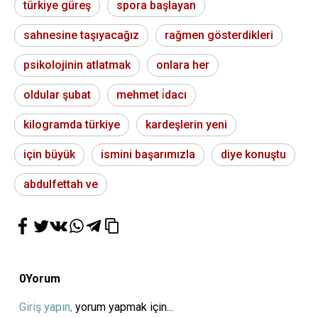
türkiye güreş
spora başlayan
sahnesine taşıyacağız
rağmen gösterdikleri
psikolojinin atlatmak
onlara her
oldular şubat
mehmet i̇dacı
kilogramda türkiye
kardeşlerin yeni
için büyük
ismini başarımızla
diye konuştu
abdulfettah ve
0
Yorum
Giriş yapın,
yorum yapmak için...