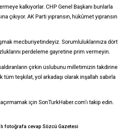
vermeye kalkıyorlar. CHP Genel Başkanı bunlarla
a çıkıyor. AK Parti yıpransın, hükûmet yıpransın
aşmak mecburiyetindeyiz. Sorumluluklarınıza dört
uzluklarını perdeleme gayretine prim vermeyin.
aldıranların çirkin üslubunu milletimizin takdirine
k tüm teşkilat, yol arkadaşı olarak inşallah sabırla
kaçırmamak için SonTurkHaber.com'ı takip edin.
 lı fotoğrafa cevap Sözcü Gazetesi