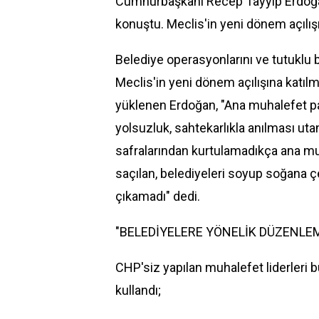
Cumhurbaşkanı Recep Tayyip Erdoğan,
konuştu. Meclis'in yeni dönem açılı
Belediye operasyonlarını ve tutuklu 
Meclis'in yeni dönem açılışına katı
yüklenen Erdoğan, "Ana muhalefet par
yolsuzluk, sahtekarlıkla anılması ut
safralarından kurtulamadıkça ana m
saçılan, belediyeleri soyup soğana 
çıkamadı" dedi.
"BELEDİYELERE YÖNELİK DÜZENLE
CHP'siz yapılan muhalefet liderleri bu
kullandı;