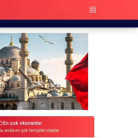
En çok okunanlar
Şu anda en çok tartışılan olaylar