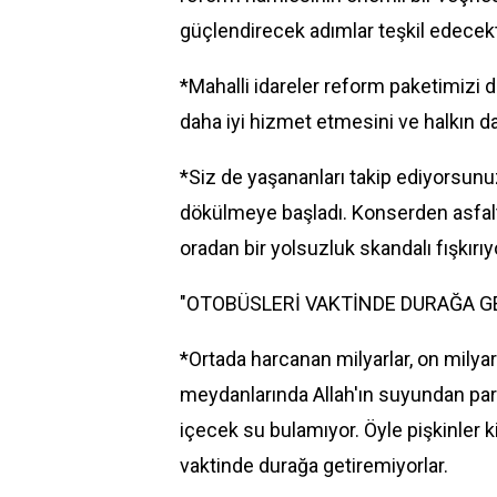
güçlendirecek adımlar teşkil edecekt
*Mahalli idareler reform paketimizi 
daha iyi hizmet etmesini ve halkın d
*Siz de yaşananları takip ediyorsunu
dökülmeye başladı. Konserden asfalt
oradan bir yolsuzluk skandalı fışkırıy
"OTOBÜSLERİ VAKTİNDE DURAĞA G
*Ortada harcanan milyarlar, on milya
meydanlarında Allah'ın suyundan para mı
içecek su bulamıyor. Öyle pişkinler k
vaktinde durağa getiremiyorlar.