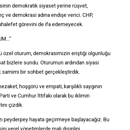
sinin demokratik siyaset yerine rüşvet,
anç ve demokrasi adına endişe verici. CHP,
uhalefet görevini de ifa edemeyecek.
M..."
nkü özel oturum, demokrasimizin eriştiği olgunluğu
at bizlere sundu. Oturumun ardından siyasi
k samimi bir sohbet gerçekleştirdik.
ezaket, hoşgörü ve empati, karşılıklı saygının
Parti ve Cumhur İttifakı olarak bu iklimin
ını çizdik.
zı peyderpey hayata geçirmeye başlayacağız. Bu
ni yerel yönetimlerde mali disiplini