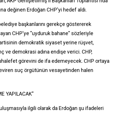
 AKP Genişletilmiş İl Başkanları Toplantısı'nda
şına değinen Erdoğan CHP'yi hedef aldı.
belediye başkanlarını gerekçe göstererek
lmayan CHP'ye "uyduruk bahane" sözleriyle
tisinin demokratik siyaset yerine rüşvet,
anç ve demokrasi adına endişe verici. CHP,
uhalefet görevini de ifa edemeyecek. CHP ortaya
çeviren suç örgütünün vesayetinden halen
ME YAPILACAK"
luşmasıyla ilgili olarak da Erdoğan şu ifadeleri