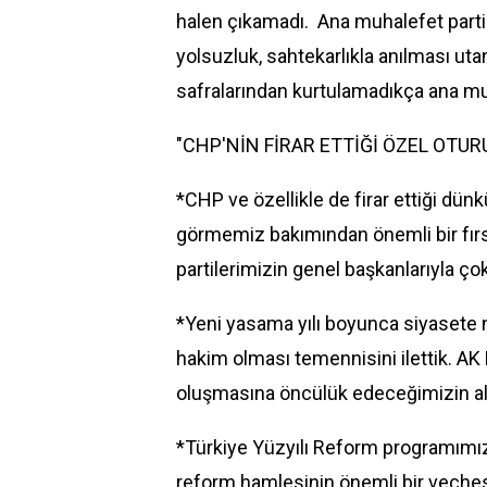
halen çıkamadı. Ana muhalefet parti
yolsuzluk, sahtekarlıkla anılması ut
safralarından kurtulamadıkça ana m
"CHP'NİN FİRAR ETTİĞİ ÖZEL OTURU
*CHP ve özellikle de firar ettiği dü
görmemiz bakımından önemli bir fırs
partilerimizin genel başkanlarıyla ço
*Yeni yasama yılı boyunca siyasete n
hakim olması temennisini ilettik. AK 
oluşmasına öncülük edeceğimizin alt
*Türkiye Yüzyılı Reform programımı
reform hamlesinin önemli bir veçhesi