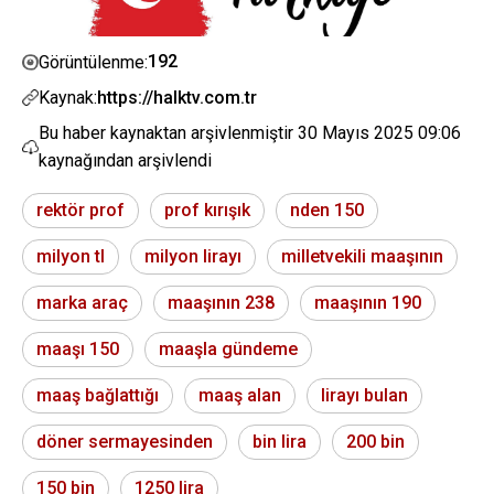
192
Görüntülenme:
Kaynak:
https://halktv.com.tr
Bu haber kaynaktan arşivlenmiştir
30 Mayıs 2025 09:06
kaynağından arşivlendi
rektör prof
prof kırışık
nden 150
milyon tl
milyon lirayı
milletvekili maaşının
marka araç
maaşının 238
maaşının 190
maaşı 150
maaşla gündeme
maaş bağlattığı
maaş alan
lirayı bulan
döner sermayesinden
bin lira
200 bin
150 bin
1250 lira