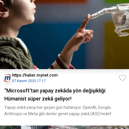
https://haber.mynet.com
07 Kasım 2025 17:17
“Microsoft’tan yapay zekâda yön değişikliği:
Hümanist süper zekâ geliyor!
Yapay zekâ yarışı her geçen gün hızlanıyor. OpenAI, Google,
Anthropic ve Meta gibi devler genel yapay zekâ (AGI) hedef