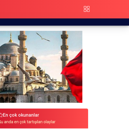
En çok okunanlar
Şu anda en çok tartışılan olaylar