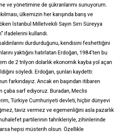
tine ve yönetimine de şükranlarımı sunuyorum.
kılması, ülkemizin her karışında barış ve
ken İstanbul Milletvekili Sayın Sırrı Süreyya
ifadelerini kullandı.
 saldırılarını durdurduğunu, kendisini feshettiğini
hlarını yaktığını hatırlatan Erdoğan, 1984'ten bu
em de 2 trilyon dolarlık ekonomik kayba yol açan
diğini söyledi. Erdoğan, şunları kaydetti:
n farkındayız. Ancak en başından itibaren
n çaba sarf ediyoruz. Buradan, Meclis
im, Türkiye Cumhuriyeti devleti, hiçbir dünyevi
mez, taviz vermez ve egemenliğini asla pazarlık
lefet partilerinin tahrikleriyle, zihinlerinde
varsa hepsi müsterih olsun. Özellikle