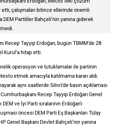
hurbaşkanı Erdoğan, Meclis'teki çözüm
ti, çalışmaları bitince ellerinde önemli
ta DEM Partililer Bahçeli'nin yanına giderek
elmedi.
nı Recep Tayyip Erdoğan, bugün TBMM'de 28.
 Kurul'a hitap etti.
nelik operasyon ve tutuklamalar ile partinin
testo etmek amacıyla katılmama kararı aldı.
mayarak aynı saatlerde Silivri’de basın açıklaması
 kez Cumhurbaşkanı Recep Tayyip Erdoğan Genel
 DEM ve İyi Parti sıralarının Erdoğan’ı
onuşması öncesi DEM Parti Eş Başkanları Tülay
HP Genel Başkanı Devlet Bahçeli'nin yanına