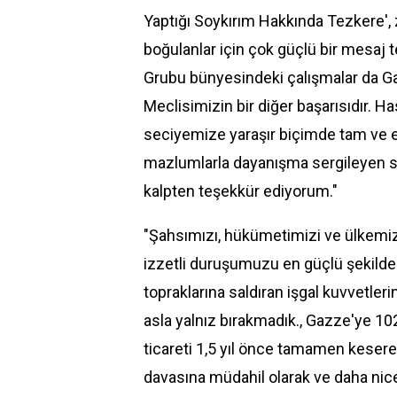
Yaptığı Soykırım Hakkında Tezkere',
boğulanlar için çok güçlü bir mesaj te
Grubu bünyesindeki çalışmalar da Ga
Meclisimizin bir diğer başarısıdır. Ha
seciyemize yaraşır biçimde tam ve eksi
mazlumlarla dayanışma sergileyen siy
kalpten teşekkür ediyorum."
"Şahsımızı, hükümetimizi ve ülkemiz
izzetli duruşumuzu en güçlü şekilde
topraklarına saldıran işgal kuvvetler
asla yalnız bırakmadık., Gazze'ye 102 
ticareti 1,5 yıl önce tamamen keserek
davasına müdahil olarak ve daha nic