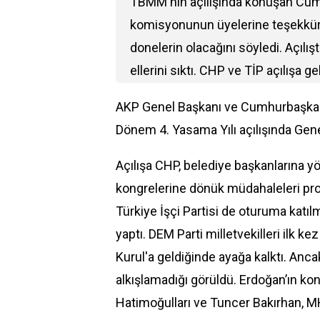
TBMM'nin açılışında konuşan Cum
komisyonunun üyelerine teşekkür et
donelerin olacağını söyledi. Açılış
ellerini sıktı. CHP ve TİP açılışa g
AKP Genel Başkanı ve Cumhurbaşka
Dönem 4. Yasama Yılı açılışında Genel
Açılışa CHP, belediye başkanlarına yö
kongrelerine dönük müdahaleleri pro
Türkiye İşçi Partisi de oturuma katıl
yaptı. DEM Parti milletvekilleri ilk
Kurul'a geldiğinde ayağa kalktı. Ancak
alkışlamadığı görüldü. Erdoğan’ın k
Hatimoğulları ve Tuncer Bakırhan, M