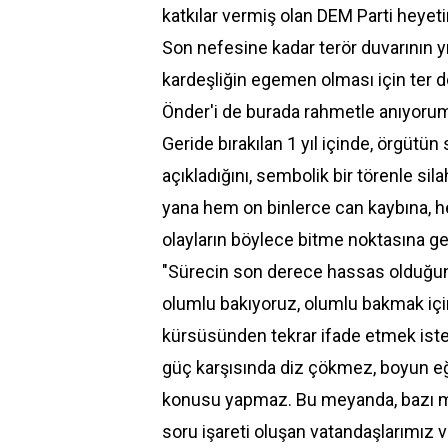
katkılar vermiş olan DEM Parti heye
Son nefesine kadar terör duvarının yı
kardeşliğin egemen olması için ter dö
Önder'i de burada rahmetle anıyorum" 
Geride bırakılan 1 yıl içinde, örgütün
açıkladığını, sembolik bir törenle sila
yana hem on binlerce can kaybına, h
olayların böylece bitme noktasına gel
"Sürecin son derece hassas olduğunu
olumlu bakıyoruz, olumlu bakmak içi
kürsüsünden tekrar ifade etmek ister
güç karşısında diz çökmez, boyun eğ
konusu yapmaz. Bu meyanda, bazı muha
soru işareti oluşan vatandaşlarımız 