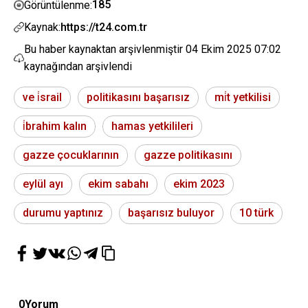
185
Görüntülenme:
Kaynak:
https://t24.com.tr
Bu haber kaynaktan arşivlenmiştir
04 Ekim 2025 07:02
kaynağından arşivlendi
ve i̇srail
politikasını başarısız
mi̇t yetkilisi
i̇brahim kalın
hamas yetkilileri
gazze çocuklarının
gazze politikasını
eylül ayı
ekim sabahı
ekim 2023
durumu yaptınız
başarısız buluyor
10 türk
0
Yorum