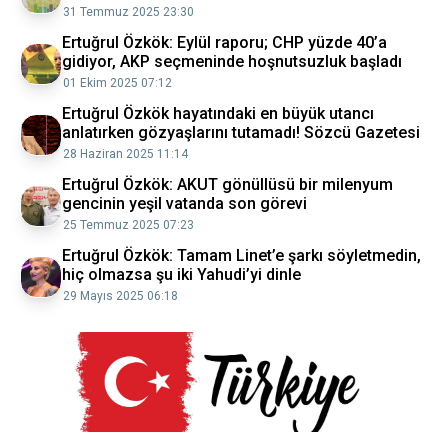
31 Temmuz 2025 23:30
Ertuğrul Özkök: Eylül raporu; CHP yüzde 40’a
gidiyor, AKP seçmeninde hoşnutsuzluk başladı
01 Ekim 2025 07:12
Ertuğrul Özkök hayatındaki en büyük utancı
anlatırken gözyaşlarını tutamadı! Sözcü Gazetesi
28 Haziran 2025 11:14
Ertuğrul Özkök: AKUT gönüllüsü bir milenyum
gencinin yeşil vatanda son görevi
25 Temmuz 2025 07:23
Ertuğrul Özkök: Tamam Linet’e şarkı söyletmedin,
hiç olmazsa şu iki Yahudi’yi dinle
29 Mayıs 2025 06:18