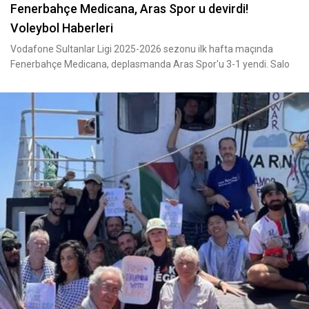
Fenerbahçe Medicana, Aras Spor u devirdi!
Voleybol Haberleri
Vodafone Sultanlar Ligi 2025-2026 sezonu ilk hafta maçında
Fenerbahçe Medicana, deplasmanda Aras Spor'u 3-1 yendi. Salo