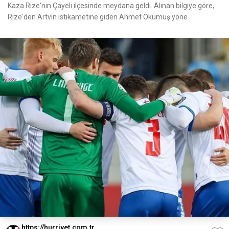
Kaza Rize'nin Çayeli ilçesinde meydana geldi. Alınan bilgiye göre,
Rize'den Artvin istikametine giden Ahmet Okumuş yöne
https://hurriyet.com.tr