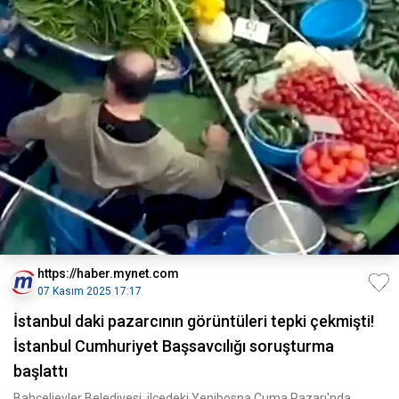
https://haber.mynet.com
07 Kasım 2025 17:17
İstanbul daki pazarcının görüntüleri tepki çekmişti!
İstanbul Cumhuriyet Başsavcılığı soruşturma
başlattı
Bahçelievler Belediyesi, ilçedeki Yenibosna Cuma Pazarı'nda