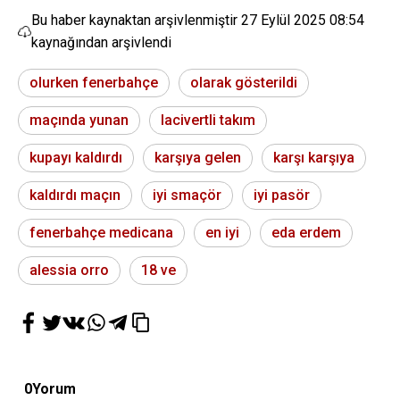
Bu haber kaynaktan arşivlenmiştir
27 Eylül 2025 08:54
kaynağından arşivlendi
olurken fenerbahçe
olarak gösterildi
maçında yunan
lacivertli takım
kupayı kaldırdı
karşıya gelen
karşı karşıya
kaldırdı maçın
iyi smaçör
iyi pasör
fenerbahçe medicana
en iyi
eda erdem
alessia orro
18 ve
0
Yorum