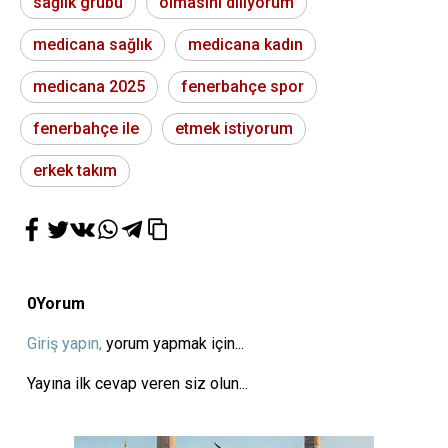
sağlık grubu
olmasını diliyorum
medicana sağlık
medicana kadın
medicana 2025
fenerbahçe spor
fenerbahçe ile
etmek istiyorum
erkek takım
0
Yorum
Giriş yapın,
yorum yapmak için...
Yayına ilk cevap veren siz olun...