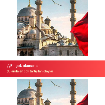
En çok okunanlar
Şu anda en çok tartışılan olaylar