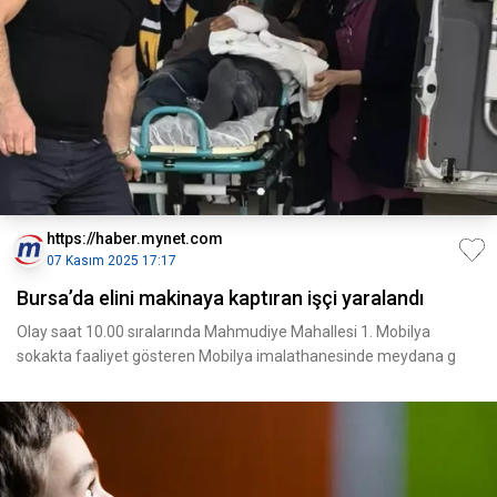
https://haber.mynet.com
07 Kasım 2025 17:17
Bursa’da elini makinaya kaptıran işçi yaralandı
Olay saat 10.00 sıralarında Mahmudiye Mahallesi 1. Mobilya
sokakta faaliyet gösteren Mobilya imalathanesinde meydana g