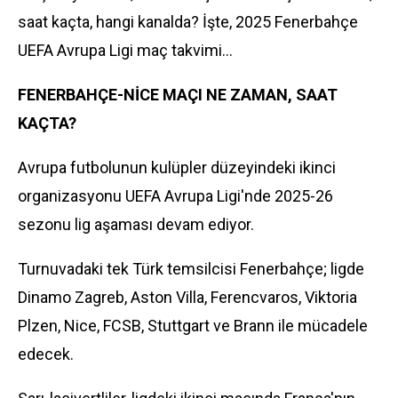
saat kaçta, hangi kanalda? İşte, 2025 Fenerbahçe
UEFA Avrupa Ligi maç takvimi…
FENERBAHÇE-NİCE MAÇI NE ZAMAN, SAAT
KAÇTA?
Avrupa futbolunun kulüpler düzeyindeki ikinci
organizasyonu UEFA Avrupa Ligi'nde 2025-26
sezonu lig aşaması devam ediyor.
Turnuvadaki tek Türk temsilcisi Fenerbahçe; ligde
Dinamo Zagreb, Aston Villa, Ferencvaros, Viktoria
Plzen, Nice, FCSB, Stuttgart ve Brann ile mücadele
edecek.