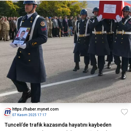
https://haber.mynet.com
07 Kasım 2025 17:17
Tunceli’de trafik kazasında hayatını kaybeden