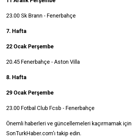
11 Aralık Perşembe
23.00 Sk Brann - Fenerbahçe
7. Hafta
22 Ocak Perşembe
20.45 Fenerbahçe - Aston Villa
8. Hafta
29 Ocak Perşembe
23.00 Fotbal Club Fcsb - Fenerbahçe
Önemli haberleri ve güncellemeleri kaçırmamak için
SonTurkHaber.com'ı takip edin.