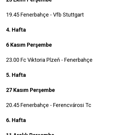
19.45 Fenerbahçe - Vfb Stuttgart
4. Hafta
6 Kasım Perşembe
23.00 Fc Viktoria Plzeň - Fenerbahçe
5. Hafta
27 Kasım Perşembe
20.45 Fenerbahçe - Ferencvárosi Tc
6. Hafta