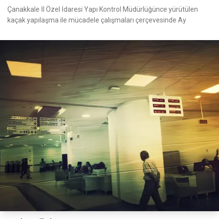
Çanakkale İl Özel İdaresi Yapı Kontrol Müdürlüğünce yürütülen
kaçak yapılaşma ile mücadele çalışmaları çerçevesinde Ay