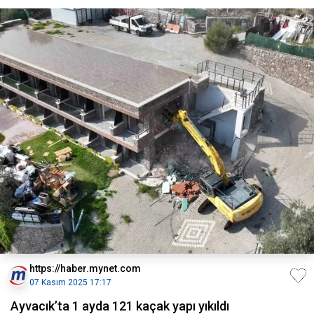
https://haber.mynet.com
07 Kasım 2025 17:17
Ayvacık’ta 1 ayda 121 kaçak yapı yıkıldı