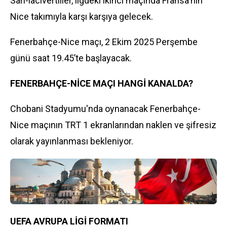
Sarı-lacivertliler, ligdeki ikinci maçında Fransa'nın
Nice takımıyla karşı karşıya gelecek.
Fenerbahçe-Nice maçı, 2 Ekim 2025 Perşembe
günü saat 19.45’te başlayacak.
FENERBAHÇE-NİCE MAÇI HANGİ KANALDA?
Chobani Stadyumu'nda oynanacak Fenerbahçe-
Nice maçının TRT 1 ekranlarından naklen ve şifresiz
olarak yayınlanması bekleniyor.
UEFA AVRUPA LİGİ FORMATI