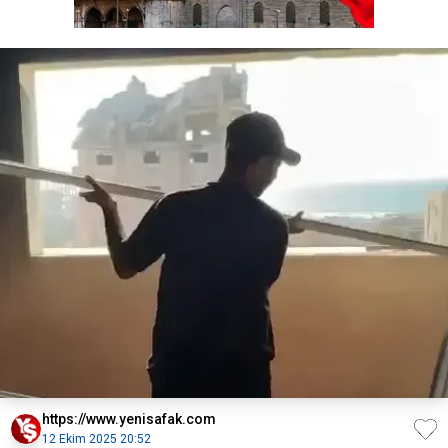
https://www.yenisafak.com
12 Ekim 2025 20:52