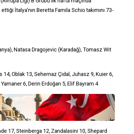
(Avrupa Ligi) B Grubu ilk hafta maçında
ttiği İtalya'nın Beretta Famila Schio takımını 73-
nya), Natasa Dragojevic (Karadağ), Tomasz Wit
 14, Oblak 13, Sehernaz Çidal, Juhasz 9, Kuier 6,
a Yamaner 6, Derin Erdoğan 5, Elif Bayram 4
nde 17, Steinberga 12, Zandalasini 10, Shepard