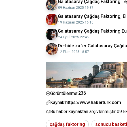
Galatasaray Çağdaş Faktoring Teja
09 Haziran 2025 19:37
Galatasaray Çağdaş Faktoring, Eli
19 Haziran 2025 16:10
Galatasaray Çağdaş Faktoring E
24 Eylül 2025 22:45
Derbide zafer Galatasaray Çağda
12 Ekim 2025 18:57
236
Görüntülenme:
Kaynak:
https://www.haberturk.com
Bu haber kaynaktan arşivlenmiştir
09 E
çağdaş faktoring
sonucu basket