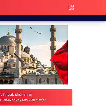
En çok okunanlar
Şu anda en çok tartışılan olaylar