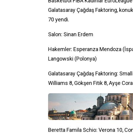
Basketbol FIBA Kadınlar EuroLeague 
Galatasaray Çağdaş Faktoring, konuk e
70 yendi.
Salon: Sinan Erdem
Hakemler: Esperanza Mendoza (İspa
Langowski (Polonya)
Galatasaray Çağdaş Faktoring: Smalls
Williams 8, Gökşen Fitik 8, Ayşe Cor
Beretta Famila Schio: Verona 10, Co