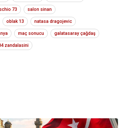
schio 73
salon sinan
oblak 13
natasa dragojevic
anya
maç sonucu
galatasaray çağdaş
04 zandalasini