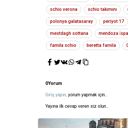
schio verona
schio takımını
polonya galatasaray
periyot 17
mestdagh sottana
mendoza i̇sp
famila schio
beretta famila
0
Yorum
Giriş yapın,
yorum yapmak için...
Yayına ilk cevap veren siz olun...