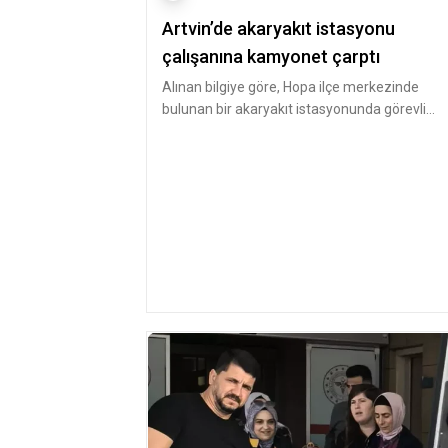
Artvin’de akaryakıt istasyonu
çalışanına kamyonet çarptı
Alınan bilgiye göre, Hopa ilçe merkezinde
bulunan bir akaryakıt istasyonunda görevli
Yüksel Gaz, istasyon girişinde yo