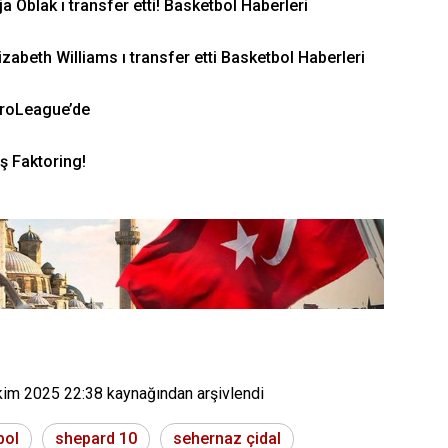
 Oblak ı transfer etti! Basketbol Haberleri
zabeth Williams ı transfer etti Basketbol Haberleri
uroLeague’de
ş Faktoring!
kim 2025 22:38
kaynağından arşivlendi
bol
shepard 10
sehernaz çidal