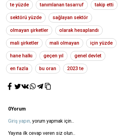
te yüzde
tanımlanan tasarruf
takip etti
sektörü yüzde
sağlayan sektör
olmayan şirketler
olarak hesaplandı
mali şirketler
mali olmayan
için yüzde
hane halkı
geçen yıl
genel devlet
en fazla
bu oran
2023 te
0
Yorum
Giriş yapın,
yorum yapmak için...
Yayına ilk cevap veren siz olun...