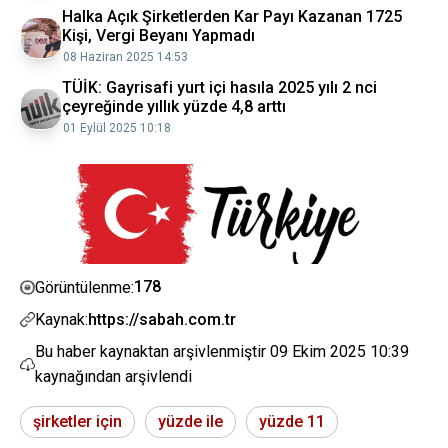
Halka Açık Şirketlerden Kar Payı Kazanan 1725
Kişi, Vergi Beyanı Yapmadı
08 Haziran 2025 14:53
TÜİK: Gayrisafi yurt içi hasıla 2025 yılı 2 nci
çeyreğinde yıllık yüzde 4,8 arttı
01 Eylül 2025 10:18
178
Görüntülenme:
Kaynak:
https://sabah.com.tr
Bu haber kaynaktan arşivlenmiştir
09 Ekim 2025 10:39
kaynağından arşivlendi
şirketler için
yüzde ile
yüzde 11