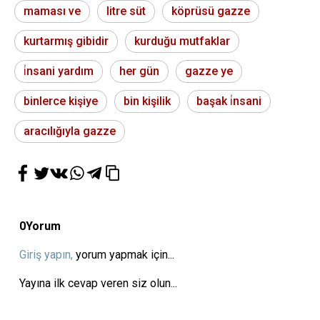
maması ve
litre süt
köprüsü gazze
kurtarmış gibidir
kurduğu mutfaklar
i̇nsani yardım
her gün
gazze ye
binlerce kişiye
bin kişilik
başak i̇nsani
aracılığıyla gazze
0
Yorum
Giriş yapın,
yorum yapmak için...
Yayına ilk cevap veren siz olun...