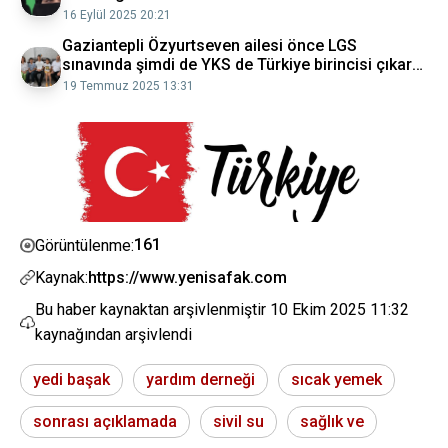
16 Eylül 2025 20:21
Gaziantepli Özyurtseven ailesi önce LGS
sınavında şimdi de YKS de Türkiye birincisi çıkardı
Gaziantep Haberleri
19 Temmuz 2025 13:31
161
Görüntülenme:
Kaynak:
https://www.yenisafak.com
Bu haber kaynaktan arşivlenmiştir
10 Ekim 2025 11:32
kaynağından arşivlendi
yedi başak
yardım derneği
sıcak yemek
sonrası açıklamada
sivil su
sağlık ve