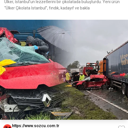
Ülker, İstanbul’un lezzetlerini bir çikolatada buluşturdu. Yeni ürün
“Ülker Çikolata İstanbul”, fındık, kadayıf ve bakla
https://www.sozcu.com.tr