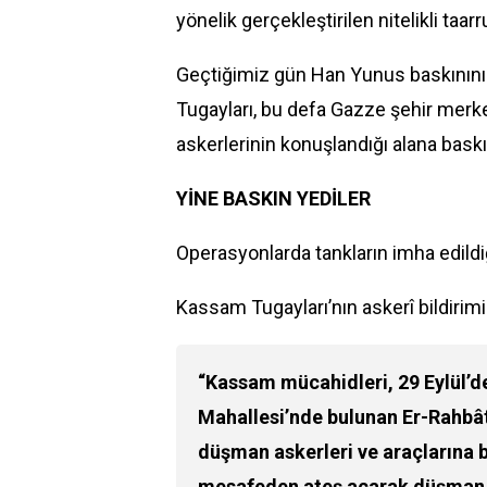
yönelik gerçekleştirilen nitelikli taar
Geçtiğimiz gün
Han Yunus baskınını
Tugayları
, bu defa Gazze şehir merke
askerlerinin konuşlandığı alana bask
YİNE BASKIN YEDİLER
Operasyonlarda tankların imha edildiğ
Kassam Tugayları’nın askerî bildirimin
“Kassam mücahidleri, 29 Eylül’d
Mahallesi’nde bulunan Er-Rahbâ
düşman askerleri ve araçlarına 
mesafeden ateş açarak düşman ask