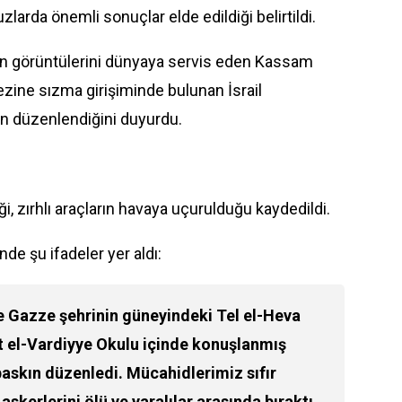
ruzlarda önemli sonuçlar elde edildiği belirtildi.
n görüntülerini dünyaya servis eden Kassam
zine sızma girişiminde bulunan İsrail
ın düzenlendiğini duyurdu.
i, zırhlı araçların havaya uçurulduğu kaydedildi.
de şu ifadeler yer aldı:
e Gazze şehrinin güneyindeki Tel el-Heva
t el-Vardiyye Okulu içinde konuşlanmış
baskın düzenledi. Mücahidlerimiz sıfır
erlerini ölü ve yaralılar arasında bıraktı.