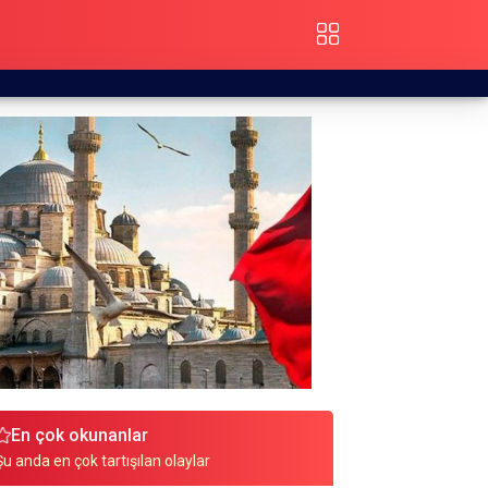
En çok okunanlar
Şu anda en çok tartışılan olaylar